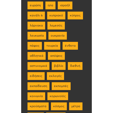
ευρώπη
ηπα
ισραήλ
κανάλι 6
κυπριακό
κύπρος
λάρνακα
λεμεσός
λευκωσία
ουκρανία
πάφος
τουρκία
ένθετα
αθλητικά
απόψεις
αστυνομικά
βιβλίο
διεθνή
ειδήσεις
εκλογές
εκπαίδευση
εκπομπές
κοινωνία
κορωνοϊός
κρούσματα
κόσμος
μέτρα