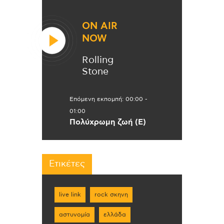
ON AIR
NOW
Rolling
Stone
Επόμενη εκπομπή:
00:00
-
01:00
Πολύχρωμη ζωή (Ε)
Ετικέτες
live link
rock σκηνη
αστυνομία
ελλάδα