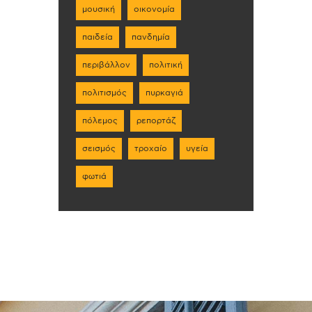
μουσική
οικονομία
παιδεία
πανδημία
περιβάλλον
πολιτική
πολιτισμός
πυρκαγιά
πόλεμος
ρεπορτάζ
σεισμός
τροχαίο
υγεία
φωτιά