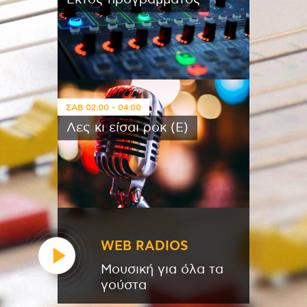
ΣΑΒ
02:00
-
04:00
Λες κι είσαι ροκ (Ε)
WEB RADIOS
Μουσική για όλα τα
γούστα