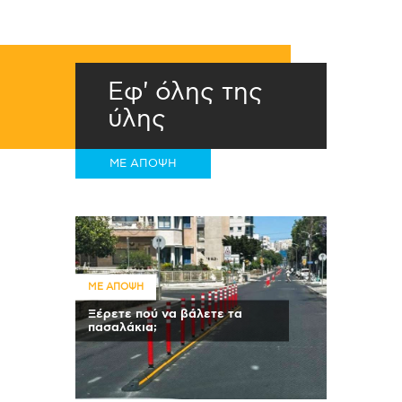
Εφ' όλης της
ύλης
ΜΕ ΑΠΟΨΗ
ΜΕ ΑΠΟΨΗ
Ξέρετε πού να βάλετε τα
πασαλάκια;