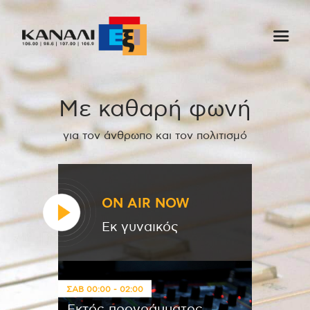
Αρχική
Με καθαρή φωνή
Εκπομπές
Στον ρυθμό της μέρας
για τον άνθρωπο και τον πολιτισμό
Ένθετα
Διαγωνισμοί/Live Links
ON AIR NOW
Ποιοι είμαστε
Εκ γυναικός
Επικοινωνία
ΣΑΒ
00:00
-
02:00
Εκτός προγράμματος