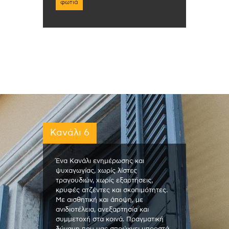
φωτιά
Κανάλι 6
Ένα Κανάλι ενημέρωσης και
ψυχαγωγίας, χωρίς λίστες
τραγουδιών, χωρίς εξαρτήσεις,
κρυφές ατζέντες και σκοπιμότητες.
Με αισθητική και άποψη, με
ανιδιοτέλεια, ανεξαρτησία και
συμμετοχή στα κοινά. Πραγματική