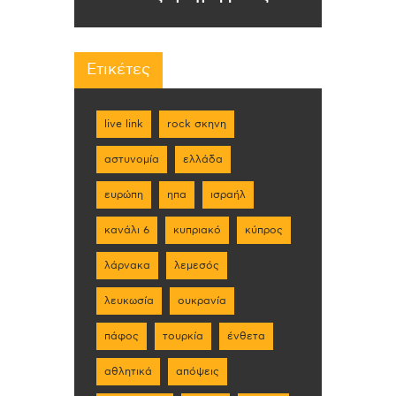
Ετικέτες
live link
rock σκηνη
αστυνομία
ελλάδα
ευρώπη
ηπα
ισραήλ
κανάλι 6
κυπριακό
κύπρος
λάρνακα
λεμεσός
λευκωσία
ουκρανία
πάφος
τουρκία
ένθετα
αθλητικά
απόψεις