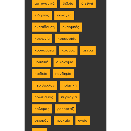
αστυνομικά
βιβλίο
διεθνή
ειδήσεις
εκλογές
εκπαίδευση
εκπομπές
κοινωνία
κορωνοϊός
κρούσματα
κόσμος
μέτρα
μουσική
οικονομία
παιδεία
πανδημία
περιβάλλον
πολιτική
πολιτισμός
πυρκαγιά
πόλεμος
ρεπορτάζ
σεισμός
τροχαίο
υγεία