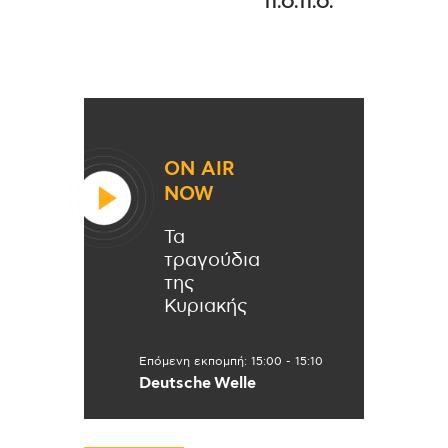
Π.Ο.Π.Ο.
ON AIR
NOW
Τα
τραγούδια
της
Κυριακής
Επόμενη εκπομπή:
15:00
-
15:10
Deutsche Welle