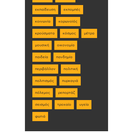
εκπαίδευση
εκπομπές
κοινωνία
κορωνοϊός
κρούσματα
κόσμος
μέτρα
μουσική
οικονομία
παιδεία
πανδημία
περιβάλλον
πολιτική
πολιτισμός
πυρκαγιά
πόλεμος
ρεπορτάζ
σεισμός
τροχαίο
υγεία
φωτιά