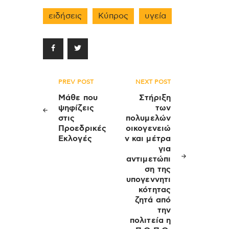
ειδήσεις
Κύπρος
υγεία
Πλοήγηση
PREV POST
NEXT POST
άρθρων
Μάθε που
Στήριξη
ψηφίζεις
των
στις
πολυμελών
Προεδρικές
οικογενειώ
Εκλογές
ν και μέτρα
για
αντιμετώπι
ση της
υπογεννητι
κότητας
ζητά από
την
πολιτεία η