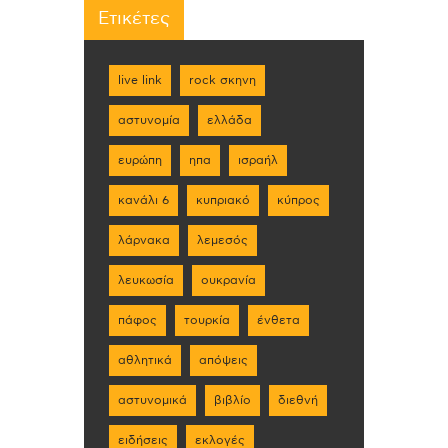
Ετικέτες
live link
rock σκηνη
αστυνομία
ελλάδα
ευρώπη
ηπα
ισραήλ
κανάλι 6
κυπριακό
κύπρος
λάρνακα
λεμεσός
λευκωσία
ουκρανία
πάφος
τουρκία
ένθετα
αθλητικά
απόψεις
αστυνομικά
βιβλίο
διεθνή
ειδήσεις
εκλογές