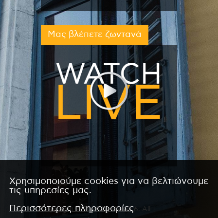
Μας βλέπετε ζωντανά
Χρησιμοποιούμε cookies για να βελτιώνουμε
τις υπηρεσίες μας.
Περισσότερες πληροφορίες
Copyright © 2026 by Kanali 6. All