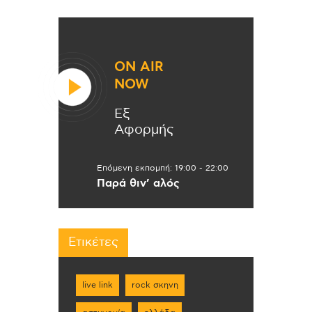
ON AIR
NOW
Εξ
Αφορμής
Επόμενη εκπομπή:
19:00
-
22:00
Παρά θιν’ αλός
Ετικέτες
live link
rock σκηνη