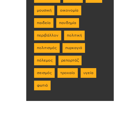
μουσική
οικονομία
παιδεία
πανδημία
περιβάλλον
πολιτική
πολιτισμός
πυρκαγιά
πόλεμος
ρεπορτάζ
σεισμός
τροχαίο
υγεία
φωτιά