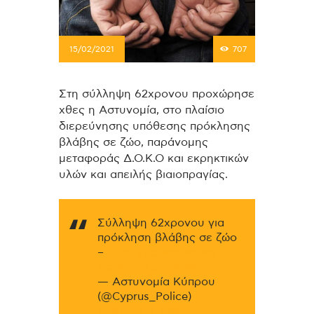
15/02/2021
707
Στη σύλληψη 62χρονου προχώρησε
χθες η Αστυνομία, στο πλαίσιο
διερεύνησης υπόθεσης πρόκλησης
βλάβης σε ζώο, παράνομης
μεταφοράς Δ.Ο.Κ.Ο και εκρηκτικών
υλών και απειλής βιαιοπραγίας.
Σύλληψη 62χρονου για
πρόκληση βλάβης σε ζώο
–
HTTPS://T.CO/9OE4BE6CI1
PIC.TWITTER.COM/9B8WDFAFD6
— Αστυνομία Κύπρου
(@Cyprus_Police)
FEBRUARY 15, 2021