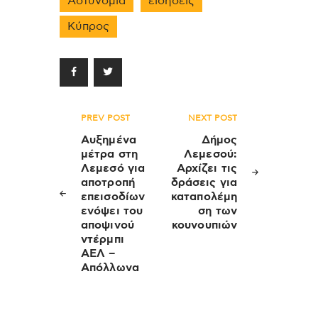
Αστυνομία
ειδήσεις
Κύπρος
Πλοήγηση
PREV POST
NEXT POST
άρθρων
Αυξημένα
Δήμος
μέτρα στη
Λεμεσού:
Λεμεσό για
Αρχίζει τις
αποτροπή
δράσεις για
επεισοδίων
καταπολέμη
ενόψει του
ση των
αποψινού
κουνουπιών
ντέρμπι
ΑΕΛ –
Απόλλωνα