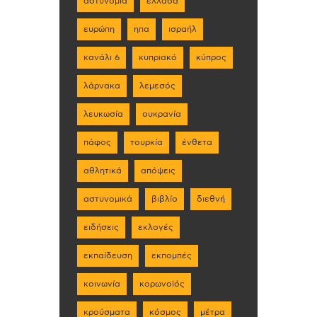
αστυνομία
ελλάδα
ευρώπη
ηπα
ισραήλ
κανάλι 6
κυπριακό
κύπρος
λάρνακα
λεμεσός
λευκωσία
ουκρανία
πάφος
τουρκία
ένθετα
αθλητικά
απόψεις
αστυνομικά
βιβλίο
διεθνή
ειδήσεις
εκλογές
εκπαίδευση
εκπομπές
κοινωνία
κορωνοϊός
κρούσματα
κόσμος
μέτρα