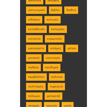
αθλητικά
απόψεις
αστυνομικά
βιβλίο
διεθνή
ειδήσεις
εκλογές
εκπαίδευση
εκπομπές
κοινωνία
κορωνοϊός
κρούσματα
κόσμος
μέτρα
μουσική
οικονομία
παιδεία
πανδημία
περιβάλλον
πολιτική
πολιτισμός
πυρκαγιά
πόλεμος
ρεπορτάζ
σεισμός
τροχαίο
υγεία