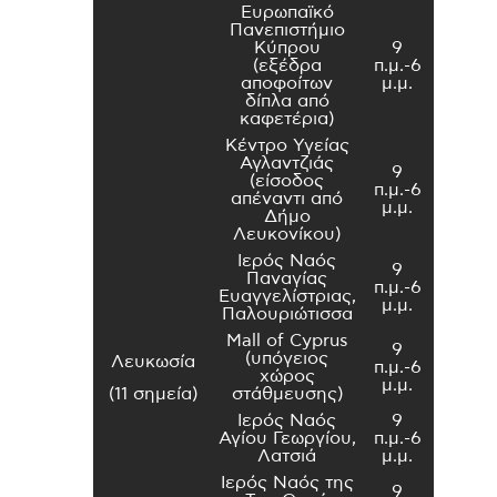
Ευρωπαϊκό
Πανεπιστήμιο
Κύπρου
9
(εξέδρα
π.μ.-6
αποφοίτων
μ.μ.
δίπλα από
καφετέρια)
Κέντρο Υγείας
Αγλαντζιάς
9
(είσοδος
π.μ.-6
απέναντι από
μ.μ.
Δήμο
Λευκονίκου)
Ιερός Ναός
9
Παναγίας
π.μ.-6
Ευαγγελίστριας,
μ.μ.
Παλουριώτισσα
Mall of Cyprus
9
(υπόγειος
Λευκωσία
π.μ.-6
χώρος
μ.μ.
(11 σημεία)
στάθμευσης)
Ιερός Ναός
9
Αγίου Γεωργίου,
π.μ.-6
Λατσιά
μ.μ.
Ιερός Ναός της
9