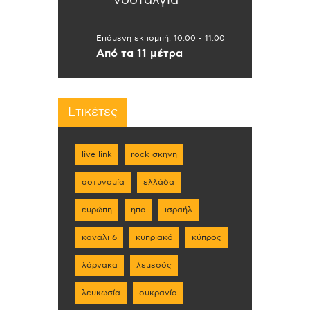
νοσταλγία
Επόμενη εκπομπή:
10:00
-
11:00
Από τα 11 μέτρα
Ετικέτες
live link
rock σκηνη
αστυνομία
ελλάδα
ευρώπη
ηπα
ισραήλ
κανάλι 6
κυπριακό
κύπρος
λάρνακα
λεμεσός
λευκωσία
ουκρανία