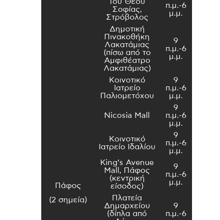
Του Θεού
π.μ.-6
Σοφίας,
μ.μ.
Στρόβολος
Δημοτική
Πινακοθήκη
9
Λακατάμιας
π.μ.-6
(πίσω από το
μ.μ.
Αμφιθέατρο
Λακατάμιας)
Κοινοτικό
9
Ιατρείο
π.μ.-6
Παλιομετόχου
μ.μ.
9
Nicosia Mall
π.μ.-6
μ.μ.
9
Κοινοτικό
π.μ.-6
Ιατρείο Ιδαλίου
μ.μ.
King’s Avenue
9
Mall, Πάφος
π.μ.-6
(κεντρική
μ.μ.
Πάφος
είσοδος)
Πλατεία
(2 σημεία)
Δημαρχείου
9
(δίπλα από
π.μ.-6