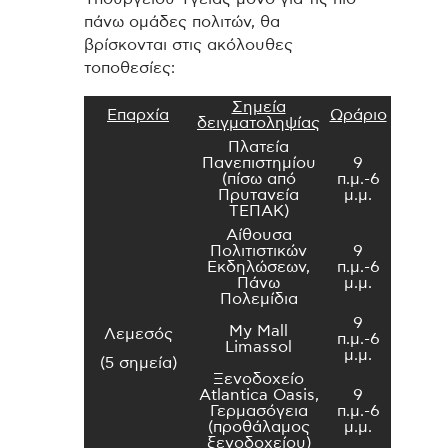
πάνω ομάδες πολιτών, θα
βρίσκονται στις ακόλουθες
τοποθεσίες:
Σημεία
Επαρχία
Ωράριο
δειγματοληψίας
Πλατεία
Πανεπιστημίου
9
(πίσω από
π.μ.-6
Πρυτανεία
μ.μ.
ΤΕΠΑΚ)
Αίθουσα
Πολιτιστικών
9
Εκδηλώσεων,
π.μ.-6
Πάνω
μ.μ.
Πολεμίδια
9
My Mall
Λεμεσός
π.μ.-6
Limassol
μ.μ.
(5 σημεία)
Ξενοδοχείο
Atlantica Oasis,
9
Γερμασόγεια
π.μ.-6
(προθάλαμος
μ.μ.
ξενοδοχείου)