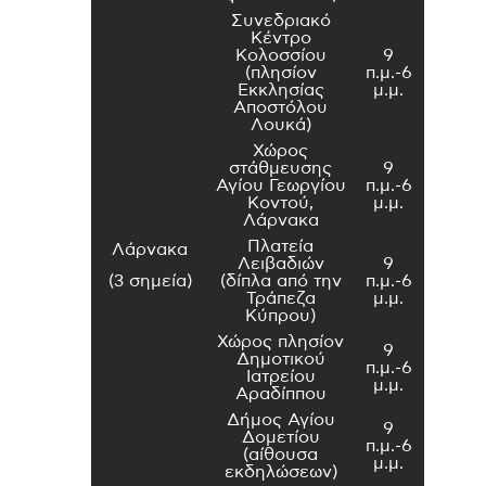
Συνεδριακό
Κέντρο
Κολοσσίου
9
(πλησίον
π.μ.-6
Εκκλησίας
μ.μ.
Αποστόλου
Λουκά)
Χώρος
στάθμευσης
9
Αγίου Γεωργίου
π.μ.-6
Κοντού,
μ.μ.
Λάρνακα
Πλατεία
Λάρνακα
Λειβαδιών
9
(3 σημεία)
(δίπλα από την
π.μ.-6
Τράπεζα
μ.μ.
Κύπρου)
Χώρος πλησίον
9
Δημοτικού
π.μ.-6
Ιατρείου
μ.μ.
Αραδίππου
Δήμος Αγίου
9
Δομετίου
π.μ.-6
(αίθουσα
μ.μ.
εκδηλώσεων)