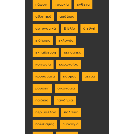
πάφος
τουρκία
ένθετα
αθλητικά
απόψεις
αστυνομικά
βιβλίο
διεθνή
ειδήσεις
εκλογές
εκπαίδευση
εκπομπές
κοινωνία
κορωνοϊός
κρούσματα
κόσμος
μέτρα
μουσική
οικονομία
παιδεία
πανδημία
περιβάλλον
πολιτική
πολιτισμός
πυρκαγιά