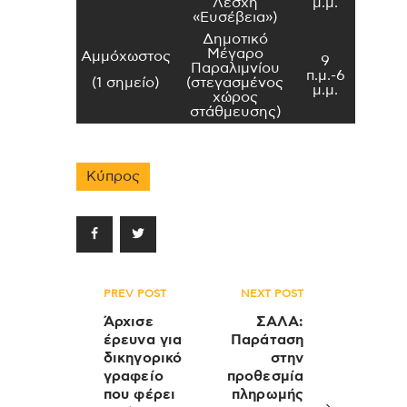
Λέσχη
μ.μ.
«Ευσέβεια»)
Δημοτικό
Μέγαρο
Αμμόχωστος
9
Παραλιμνίου
π.μ.-6
(1 σημείο)
(στεγασμένος
μ.μ.
χώρος
στάθμευσης)
Κύπρος
Πλοήγηση
PREV POST
NEXT POST
άρθρων
Άρχισε
ΣΑΛΑ:
έρευνα για
Παράταση
δικηγορικό
στην
γραφείο
προθεσμία
που φέρει
πληρωμής