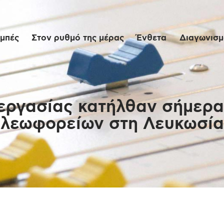
Αρχική
μπές
Στον ρυθμό της μέρας
Ένθετα
Διαγωνισμο
Εκπομπές
Στον ρυθμό της
μέρας
εργασίας κατήλθαν σήμερα 
λεωφορείων στη Λευκωσία
Ένθετα
Διαγωνισμοί/Live
Links
Ποιοι είμαστε