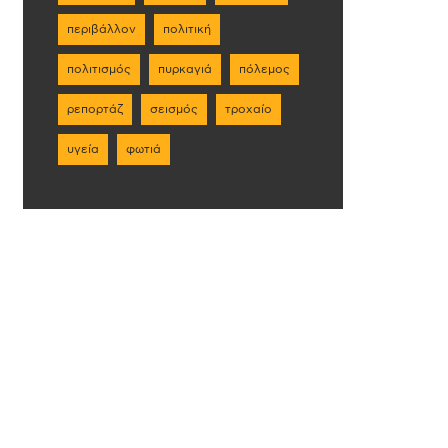
περιβάλλον
πολιτική
πολιτισμός
πυρκαγιά
πόλεμος
ρεπορτάζ
σεισμός
τροχαίο
υγεία
φωτιά