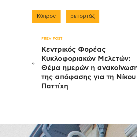
Κύπρος
ρεπορτάζ
Πλοήγηση
PREV POST
Κεντρικός Φορέας
άρθρων
Κυκλοφοριακών Μελετών:
Θέμα ημερών η ανακοίνωσ
της απόφασης για τη Νίκου
Παττίχη