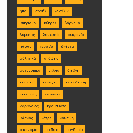
ηπα
ισραήλ
κανάλι 6
κυπριακό
κύπρος
λάρνακα
λεμεσός
λευκωσία
ουκρανία
πάφος
τουρκία
ένθετα
αθλητικά
απόψεις
αστυνομικά
βιβλίο
διεθνή
ειδήσεις
εκλογές
εκπαίδευση
εκπομπές
κοινωνία
κορωνοϊός
κρούσματα
κόσμος
μέτρα
μουσική
οικονομία
παιδεία
πανδημία