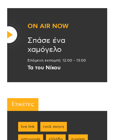
ON AIR NOW
Σπάσε ένα
χαμόγελο
Επόμενη εκπομπή:
12:00
-
13:00
Τα του Νίκου
Ετικέτες
live link
rock σκηνη
αστυνομία
ελλάδα
ευρώπη