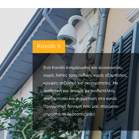
Κανάλι 6
Ένα Κανάλι ενημέρωσης και ψυχαγωγίας,
χωρίς λίστες τραγουδιών, χωρίς εξαρτήσεις,
κρυφές ατζέντες και σκοπιμότητες. Με
αισθητική και άποψη, με ανιδιοτέλεια,
ανεξαρτησία και συμμετοχή στα κοινά.
Πραγματική δύναμη που μας σπρώχνει
μπροστά, οι ακροατές μας!