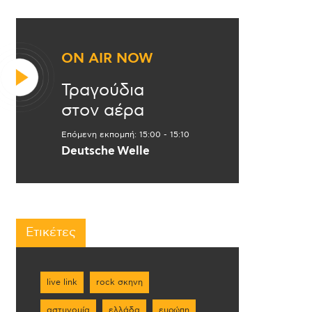
ON AIR NOW
Τραγούδια
στον αέρα
Επόμενη εκπομπή:
15:00
-
15:10
Deutsche Welle
Ετικέτες
live link
rock σκηνη
αστυνομία
ελλάδα
ευρώπη