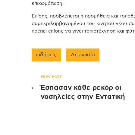
επιχωμάτωση.
Επίσης, προβλέπεται η προμήθεια και τοποθ
συμπεριλαμβανομένου του κινητού νέου συ
πρέπει επίσης να γίνει τοπιοτέχνηση και φύ
ειδήσεις
Λευκωσία
Πλοήγηση
PREV POST
Έσπασαν κάθε ρεκόρ οι
άρθρων
νοσηλείες στην Εντατική