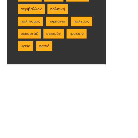
περιβάλλον
πολιτική
πολιτισμός
πυρκαγιά
πόλεμος
ρεπορτάζ
σεισμός
τροχαίο
υγεία
φωτιά