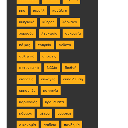
ηπα
ισραήλ
κανάλι 6
κυπριακό
κύπρος
λάρνακα
λεμεσός
λευκωσία
ουκρανία
πάφος
τουρκία
ένθετα
αθλητικά
απόψεις
αστυνομικά
βιβλίο
διεθνή
ειδήσεις
εκλογές
εκπαίδευση
εκπομπές
κοινωνία
κορωνοϊός
κρούσματα
κόσμος
μέτρα
μουσική
οικονομία
παιδεία
πανδημία