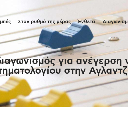
Αρχική
μπές
Στον ρυθμό της μέρας
Ένθετα
Διαγωνισμο
Εκπομπές
Στον ρυθμό της
μέρας
ιαγωνισμός για ανέγερση ν
τηματολογίου στην Αγλαντζ
Ένθετα
Διαγωνισμοί/Live
Links
Ποιοι είμαστε