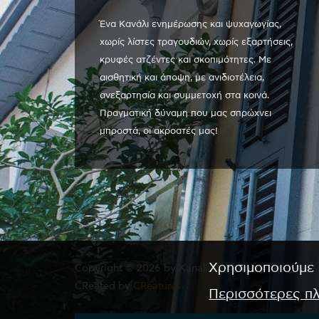
Ένα Κανάλι ενημέρωσης και ψυχαγωγίας,
χωρίς λίστες τραγουδιών, χωρίς εξαρτήσεις,
κρυφές ατζέντες και σκοπιμότητες. Με
αισθητική και άποψη, με ανιδιοτέλεια,
ανεξαρτησία και συμμετοχή στα κοινά.
Πραγματική δύναμη που μας σπρώχνει
μπροστά, οι ακροατές μας!
Χρησιμοποιούμε 
Copyright © 2026 by Kanali 6. All rights reserved.
CReated by
CReatures.
Περισσότερες π