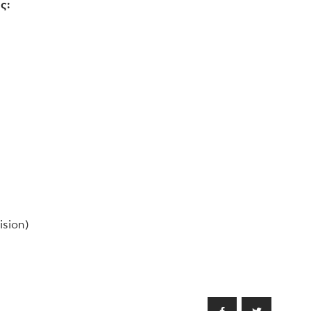
ς:
ision)