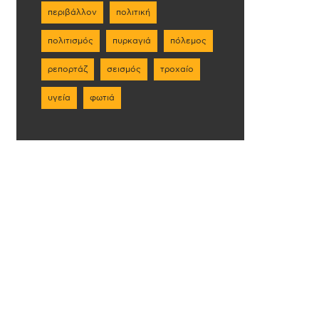
περιβάλλον
πολιτική
πολιτισμός
πυρκαγιά
πόλεμος
ρεπορτάζ
σεισμός
τροχαίο
υγεία
φωτιά