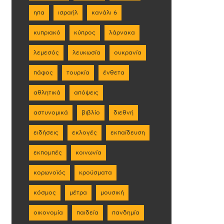
ηπα
ισραήλ
κανάλι 6
κυπριακό
κύπρος
λάρνακα
λεμεσός
λευκωσία
ουκρανία
πάφος
τουρκία
ένθετα
αθλητικά
απόψεις
αστυνομικά
βιβλίο
διεθνή
ειδήσεις
εκλογές
εκπαίδευση
εκπομπές
κοινωνία
κορωνοϊός
κρούσματα
κόσμος
μέτρα
μουσική
οικονομία
παιδεία
πανδημία