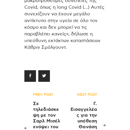
μακροπρόθεσμες συνέπειες της
Covid, όπως η long Covid (…) Αυτές
συνεχίζουν να έχουν μεγάλο
αντίκτυπο στην υγεία σε όλο τον
κόσμο και δεν μπορεί να τις
παραβλέπει κανείς», δήλωσε η
υπεύθυνη εκτάκτων καταστάσεων
Κάθριν Σμόλγουντ.
Πλοήγηση
PREV POST
NEXT POST
άρθρων
Σε
Γ.
τηλεδιάσκε
Εισαγγελέα
ψη με τον
ς για την
Σαρλ Μισέλ
υπόθεση
ενόψει του
Θανάση