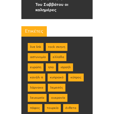
Του Σαββάτου οι
καλημέρες
Ετικέτες
live link
rock σκηνη
αστυνομία
ελλάδα
ευρώπη
ηπα
ισραήλ
κανάλι 6
κυπριακό
κύπρος
λάρνακα
λεμεσός
λευκωσία
ουκρανία
πάφος
τουρκία
ένθετα