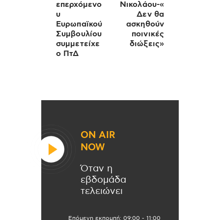
επερχόμενο
Νικολάου-«
υ
Δεν θα
Ευρωπαϊκού
ασκηθούν
Συμβουλίου
ποινικές
συμμετείχε
διώξεις»
ο ΠτΔ
ON AIR
NOW
Όταν η
εβδομάδα
τελειώνει
Επόμενη εκπομπή:
09:00
-
11:00