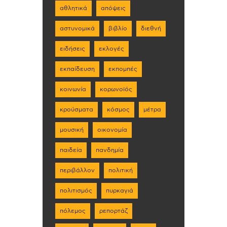
αθλητικά
απόψεις
αστυνομικά
βιβλίο
διεθνή
ειδήσεις
εκλογές
εκπαίδευση
εκπομπές
κοινωνία
κορωνοϊός
κρούσματα
κόσμος
μέτρα
μουσική
οικονομία
παιδεία
πανδημία
περιβάλλον
πολιτική
πολιτισμός
πυρκαγιά
πόλεμος
ρεπορτάζ