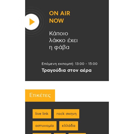
ON AIR
NOW
Κάποιο
λάκκο έχει
η φάβα
Επόμενη εκπομπή:
13:00
-
15:00
Τραγούδια στον αέρα
Ετικέτες
live link
rock σκηνη
αστυνομία
ελλάδα