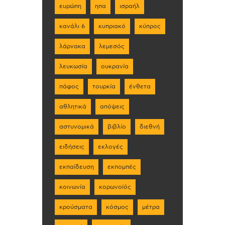
ευρώπη
ηπα
ισραήλ
κανάλι 6
κυπριακό
κύπρος
λάρνακα
λεμεσός
λευκωσία
ουκρανία
πάφος
τουρκία
ένθετα
αθλητικά
απόψεις
αστυνομικά
βιβλίο
διεθνή
ειδήσεις
εκλογές
εκπαίδευση
εκπομπές
κοινωνία
κορωνοϊός
κρούσματα
κόσμος
μέτρα