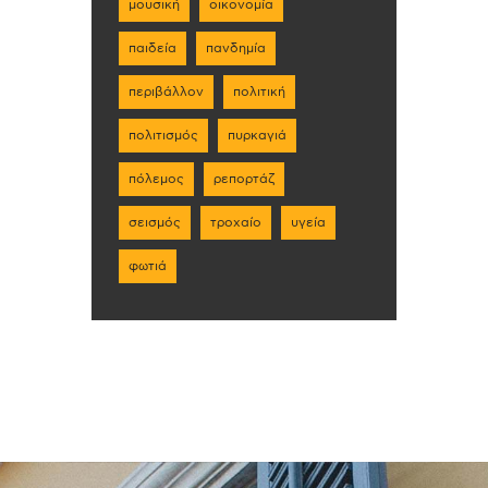
μουσική
οικονομία
παιδεία
πανδημία
περιβάλλον
πολιτική
πολιτισμός
πυρκαγιά
πόλεμος
ρεπορτάζ
σεισμός
τροχαίο
υγεία
φωτιά