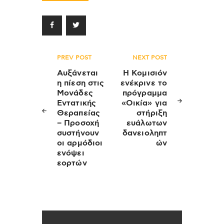
Πλοήγηση
PREV POST
NEXT POST
άρθρων
Αυξάνεται
Η Κομισιόν
η πίεση στις
ενέκρινε το
Μονάδες
πρόγραμμα
Εντατικής
«Οικία» για
Θεραπείας
στήριξη
– Προσοχή
ευάλωτων
συστήνουν
δανειοληπτ
οι αρμόδιοι
ών
ενόψει
εορτών