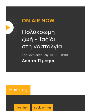
ON AIR NOW
Πολύχρωμη
ζωή - Ταξίδι
στη νοσταλγία
Επόμενη εκπομπή:
10:00
-
11:00
Από τα 11 μέτρα
Ετικέτες
live link
rock σκηνη