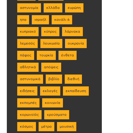
αστυνομία
ελλάδα
ευρώπη
ηπα
ισραήλ
κανάλι 6
κυπριακό
κύπρος
λάρνακα
λεμεσός
λευκωσία
ουκρανία
πάφος
τουρκία
ένθετα
αθλητικά
απόψεις
αστυνομικά
βιβλίο
διεθνή
ειδήσεις
εκλογές
εκπαίδευση
εκπομπές
κοινωνία
κορωνοϊός
κρούσματα
κόσμος
μέτρα
μουσική