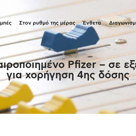
Αρχική
μπές
Στον ρυθμό της μέρας
Ένθετα
Διαγωνισμο
Εκπομπές
Στον ρυθμό της
μέρας
ιροποιημένο Pfizer – σε εξ
για χορήγηση 4ης δόσης
Ένθετα
Διαγωνισμοί/Live
Links
Ποιοι είμαστε