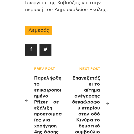
Γεωργίου της Χαβούζας και στην
περιοχή του Δημ. σχολείου Εκάλης.
Λεμεσός
Πλοήγηση
PREV POST
NEXT POST
άρθρων
Παρελήφθη
Επανεξετάζ
το
ει το
επικαιροποι
αίτημα
ημένο
ανέγερσης
Pfizer – σε
δεκαώροφο
εξέλιξη
υ κτηρίου
προετοιμασ
στην οδό
ίες για
Κινύρα το
χορήγηση
δημοτικό
4ης δόσης
συμβούλιο