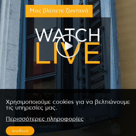
Μας βλέπετε ζωντανά
Χρησιμοποιούμε cookies για να βελτιώνουμε
τις υπηρεσίες μας.
Περισσότερες πληροφορίες
Copyright © 2026 by Kanali 6. All
rights reserved.
Αποδοχή
CReated by
CReatures.