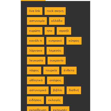
live link
rock σκηνη
αστυνομία
ελλάδα
ευρώπη
ηπα
ισραήλ
κανάλι 6
κυπριακό
κύπρος
λάρνακα
λεμεσός
λευκωσία
ουκρανία
πάφος
τουρκία
ένθετα
αθλητικά
απόψεις
αστυνομικά
βιβλίο
διεθνή
ειδήσεις
εκλογές
εκπαίδευση
εκπομπές