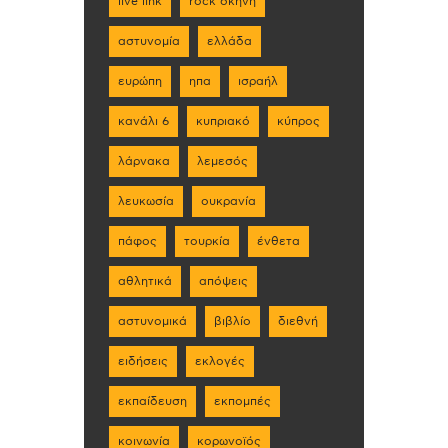
live link
rock σκηνη
αστυνομία
ελλάδα
ευρώπη
ηπα
ισραήλ
κανάλι 6
κυπριακό
κύπρος
λάρνακα
λεμεσός
λευκωσία
ουκρανία
πάφος
τουρκία
ένθετα
αθλητικά
απόψεις
αστυνομικά
βιβλίο
διεθνή
ειδήσεις
εκλογές
εκπαίδευση
εκπομπές
κοινωνία
κορωνοϊός