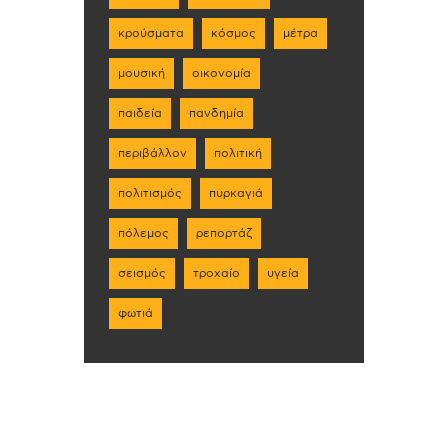
κρούσματα
κόσμος
μέτρα
μουσική
οικονομία
παιδεία
πανδημία
περιβάλλον
πολιτική
πολιτισμός
πυρκαγιά
πόλεμος
ρεπορτάζ
σεισμός
τροχαίο
υγεία
φωτιά