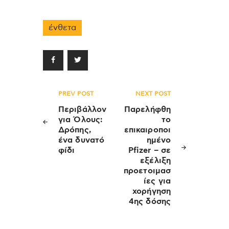
ένθετα
Πλοήγηση
PREV POST
NEXT POST
άρθρων
Περιβάλλον
Παρελήφθη
για Όλους:
το
Δρόπης,
επικαιροποι
ένα δυνατό
ημένο
φίδι
Pfizer – σε
εξέλιξη
προετοιμασ
ίες για
χορήγηση
4ης δόσης