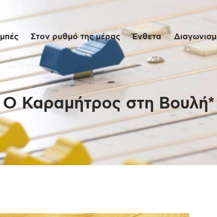
Αρχική
μπές
Στον ρυθμό της μέρας
Ένθετα
Διαγωνισμο
Εκπομπές
Στον ρυθμό της
μέρας
Ο Καραμήτρος στη Βουλή*
Ένθετα
Διαγωνισμοί/Live
Links
Ποιοι είμαστε