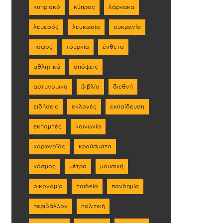
κυπριακό
κύπρος
λάρνακα
λεμεσός
λευκωσία
ουκρανία
πάφος
τουρκία
ένθετα
αθλητικά
απόψεις
αστυνομικά
βιβλίο
διεθνή
ειδήσεις
εκλογές
εκπαίδευση
εκπομπές
κοινωνία
κορωνοϊός
κρούσματα
κόσμος
μέτρα
μουσική
οικονομία
παιδεία
πανδημία
περιβάλλον
πολιτική