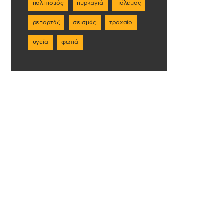
πολιτισμός
πυρκαγιά
πόλεμος
ρεπορτάζ
σεισμός
τροχαίο
υγεία
φωτιά