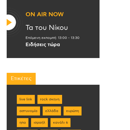
ON AIR NOW
Τα του Νίκου
Επόμενη εκπομπή:
13:00
-
13:30
Ειδήσεις τώρα
Ετικέτες
live link
rock σκηνη
αστυνομία
ελλάδα
ευρώπη
ηπα
ισραήλ
κανάλι 6