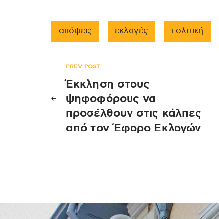
απόψεις
εκλογές
πολιτική
Πλοήγηση
PREV POST
Έκκληση στους
άρθρων
ψηφοφόρους να
προσέλθουν στις κάλπες
από τον Έφορο Εκλογών