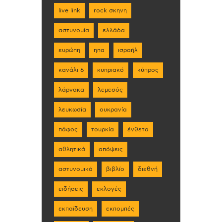
live link
rock σκηνη
αστυνομία
ελλάδα
ευρώπη
ηπα
ισραήλ
κανάλι 6
κυπριακό
κύπρος
λάρνακα
λεμεσός
λευκωσία
ουκρανία
πάφος
τουρκία
ένθετα
αθλητικά
απόψεις
αστυνομικά
βιβλίο
διεθνή
ειδήσεις
εκλογές
εκπαίδευση
εκπομπές