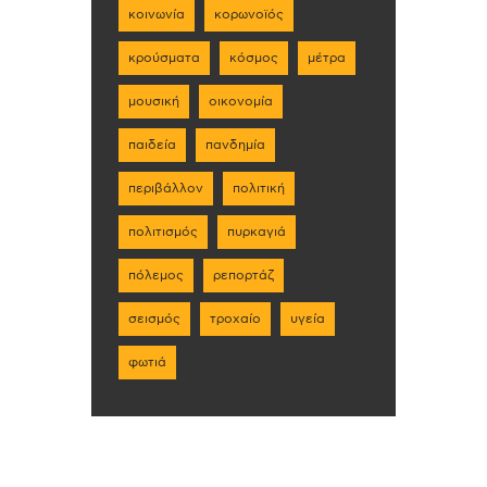
κοινωνία
κορωνοϊός
κρούσματα
κόσμος
μέτρα
μουσική
οικονομία
παιδεία
πανδημία
περιβάλλον
πολιτική
πολιτισμός
πυρκαγιά
πόλεμος
ρεπορτάζ
σεισμός
τροχαίο
υγεία
φωτιά