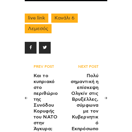
live link
Κανάλι 6
Λεμεσός
Πλοήγηση
PREV POST
NEXT POST
άρθρων
Και το
Πολύ
κυπριακό
σημαντική η
στο
επίσκεψη
περιθώριο
Ολγκίν στις
της
Βρυξέλλες,
Συνόδου
σύμφωνα
Κορυφής
με τον
του ΝΑΤΟ
Κυβερνητικ
στην
ό
Άγκυρα;
Εκπρόσωπο