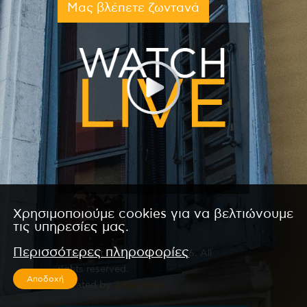
Μας βλέπετε ζωντανά
Χρησιμοποιούμε cookies για να βελτιώνουμε
τις υπηρεσίες μας.
Περισσότερες πληροφορίες
Copyright © 2026 by Kanali 6. All
rights reserved.
Αποδοχή
CReated by
CReatures.