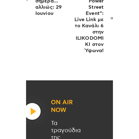
σήμερα…
Power
αλλιώς: 29
Street
Ιουνίου
Event”:
Live Link με
το Κανάλι 6
στην
ILIKODOMI
KI στον
Ύψωνα!
ON AIR
NOW
Τα
τραγούδια
της