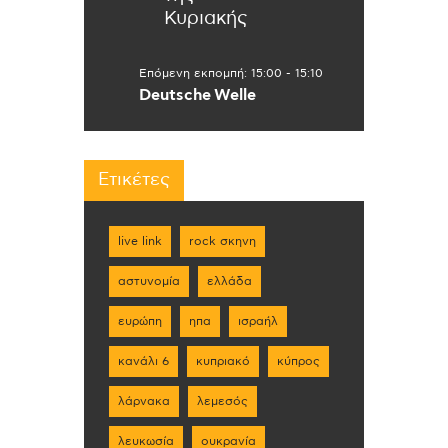
Κυριακής
Επόμενη εκπομπή:
15:00
-
15:10
Deutsche Welle
Ετικέτες
live link
rock σκηνη
αστυνομία
ελλάδα
ευρώπη
ηπα
ισραήλ
κανάλι 6
κυπριακό
κύπρος
λάρνακα
λεμεσός
λευκωσία
ουκρανία