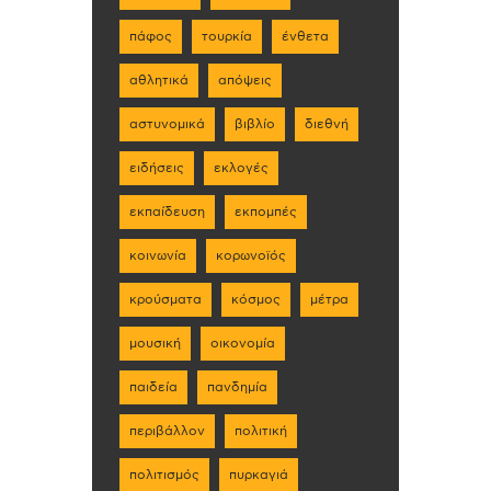
πάφος
τουρκία
ένθετα
αθλητικά
απόψεις
αστυνομικά
βιβλίο
διεθνή
ειδήσεις
εκλογές
εκπαίδευση
εκπομπές
κοινωνία
κορωνοϊός
κρούσματα
κόσμος
μέτρα
μουσική
οικονομία
παιδεία
πανδημία
περιβάλλον
πολιτική
πολιτισμός
πυρκαγιά