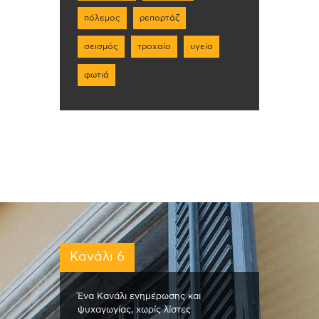
πόλεμος
ρεπορτάζ
σεισμός
τροχαίο
υγεία
φωτιά
Κανάλι 6
Ένα Κανάλι ενημέρωσης και
ψυχαγωγίας, χωρίς λίστες