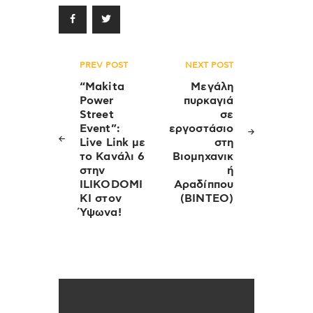
Πλοήγηση
PREV POST
NEXT POST
άρθρων
“Makita
Μεγάλη
Power
πυρκαγιά
Street
σε
Event”:
εργοστάσιο
Live Link με
στη
το Κανάλι 6
Βιομηχανικ
στην
ή
ILIKODOMI
Αραδίππου
KI στον
(ΒΙΝΤΕΟ)
Ύψωνα!