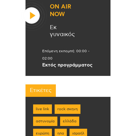
ON AIR
NOW
Εκ
γυναικός
Επόμενη εκπομπή:
00:00
-
02:00
Εκτός προγράμματος
Ετικέτες
live link
rock σκηνη
αστυνομία
ελλάδα
ευρώπη
ηπα
ισραήλ