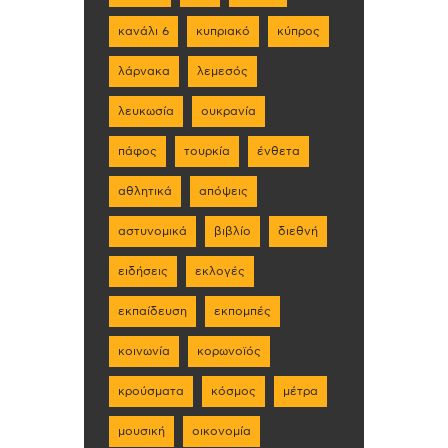
κανάλι 6
κυπριακό
κύπρος
λάρνακα
λεμεσός
λευκωσία
ουκρανία
πάφος
τουρκία
ένθετα
αθλητικά
απόψεις
αστυνομικά
βιβλίο
διεθνή
ειδήσεις
εκλογές
εκπαίδευση
εκπομπές
κοινωνία
κορωνοϊός
κρούσματα
κόσμος
μέτρα
μουσική
οικονομία