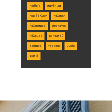
παιδεία
πανδημία
περιβάλλον
πολιτική
πολιτισμός
πυρκαγιά
πόλεμος
ρεπορτάζ
σεισμός
τροχαίο
υγεία
φωτιά