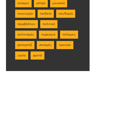
κόσμος
μέτρα
μουσική
οικονομία
παιδεία
πανδημία
περιβάλλον
πολιτική
πολιτισμός
πυρκαγιά
πόλεμος
ρεπορτάζ
σεισμός
τροχαίο
υγεία
φωτιά