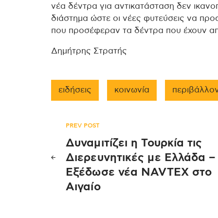
νέα δέντρα για αντικατάσταση δεν ικανοπ
διάστημα ώστε οι νέες φυτεύσεις να προ
που προσέφεραν τα δέντρα που έχουν απ
Δημήτρης Στρατής
ειδήσεις
κοινωνία
περιβάλλο
Πλοήγηση
PREV POST
Δυναμιτίζει η Τουρκία τις
άρθρων
Διερευνητικές με Ελλάδα –
Εξέδωσε νέα NAVTEX στο
Αιγαίο