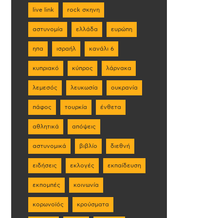
live link
rock σκηνη
αστυνομία
ελλάδα
ευρώπη
ηπα
ισραήλ
κανάλι 6
κυπριακό
κύπρος
λάρνακα
λεμεσός
λευκωσία
ουκρανία
πάφος
τουρκία
ένθετα
αθλητικά
απόψεις
αστυνομικά
βιβλίο
διεθνή
ειδήσεις
εκλογές
εκπαίδευση
εκπομπές
κοινωνία
κορωνοϊός
κρούσματα