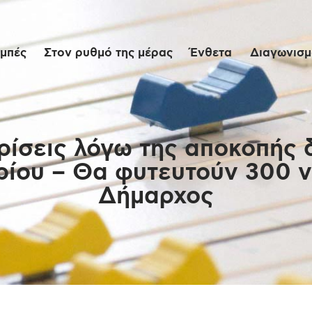
Αρχική
μπές
Στον ρυθμό της μέρας
Ένθετα
Διαγωνισμο
Εκπομπές
Στον ρυθμό της
μέρας
ρίσεις λόγω της αποκοπής 
ίου – Θα φυτευτούν 300 ν
Ένθετα
Δήμαρχος
Διαγωνισμοί/Live
Links
Ποιοι είμαστε