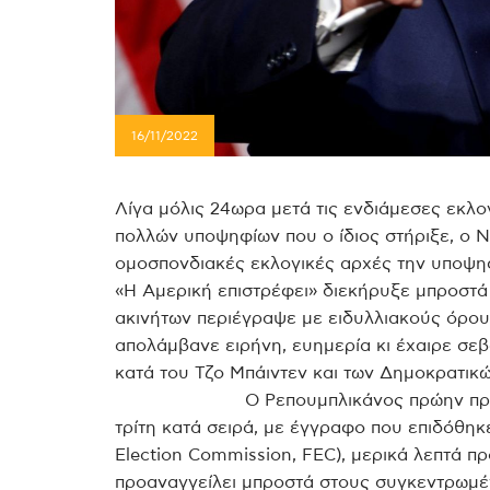
16/11/2022
Λίγα μόλις 24ωρα μετά τις ενδιάμεσες εκλο
πολλών υποψηφίων που ο ίδιος στήριξε, ο Ν
ομοσπονδιακές εκλογικές αρχές την υποψηφι
«Η Αμερική επιστρέφει» διεκήρυξε μπροστά
ακινήτων περιέγραψε με ειδυλλιακούς όρους
απολάμβανε ειρήνη, ευημερία κι έχαιρε σε
κατά του Τζο Μπάιντε
Ο Ρεπουμπλικάνος πρώην πρ
τρίτη κατά σειρά, με έγγραφο που επιδόθηκ
Election Commission, FEC), μερικά λεπτά π
προαναγγείλει μπροστά στους συγκεντρωμ