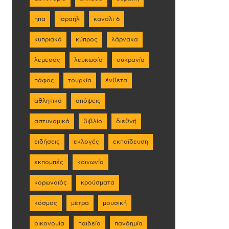
ηπα
ισραήλ
κανάλι 6
κυπριακό
κύπρος
λάρνακα
λεμεσός
λευκωσία
ουκρανία
πάφος
τουρκία
ένθετα
αθλητικά
απόψεις
αστυνομικά
βιβλίο
διεθνή
ειδήσεις
εκλογές
εκπαίδευση
εκπομπές
κοινωνία
κορωνοϊός
κρούσματα
κόσμος
μέτρα
μουσική
οικονομία
παιδεία
πανδημία