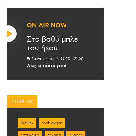
ON AIR NOW
Στο βαθύ μπλε
του ήχου
Επόμενη εκπομπή:
19:00
-
21:00
Λες κι είσαι ροκ
Ετικέτες
live link
rock σκηνη
αστυνομία
ελλάδα
ευρώπη