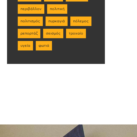
περιβάλλον
πολιτική
πολιτισμός
πυρκαγιά
πόλεμος
ρεπορτάζ
σεισμός
τροχαίο
υγεία
φωτιά