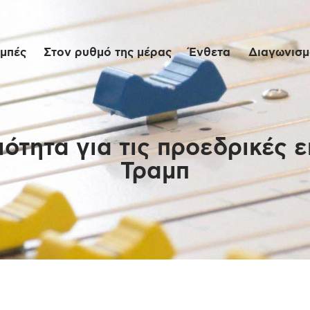
Αρχική
μπές
Στον ρυθμό της μέρας
Ένθετα
Διαγωνισμο
Εκπομπές
Στον ρυθμό της
μέρας
τητα για τις προεδρικές 
Τραμπ
Ένθετα
Διαγωνισμοί/Live
Links
Ποιοι είμαστε