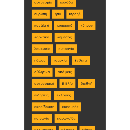
αστυνομία
ελλάδα
ευρώπη
ηπα
ισραήλ
κανάλι 6
κυπριακό
κύπρος
λάρνακα
λεμεσός
λευκωσία
ουκρανία
πάφος
τουρκία
ένθετα
αθλητικά
απόψεις
αστυνομικά
βιβλίο
διεθνή
ειδήσεις
εκλογές
εκπαίδευση
εκπομπές
κοινωνία
κορωνοϊός