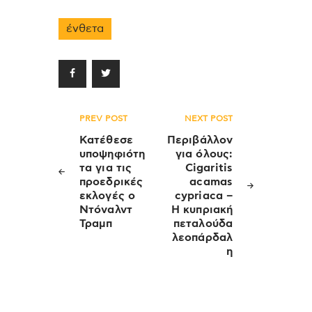
ένθετα
Πλοήγηση
PREV POST
NEXT POST
άρθρων
Κατέθεσε
Περιβάλλον
υποψηφιότη
για όλους:
τα για τις
Cigaritis
προεδρικές
acamas
εκλογές ο
cypriaca –
Ντόναλντ
Η κυπριακή
Τραμπ
πεταλούδα
λεοπάρδαλ
η