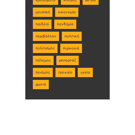
κρούσματα
κόσμος
μέτρα
μουσική
οικονομία
παιδεία
πανδημία
περιβάλλον
πολιτική
πολιτισμός
πυρκαγιά
πόλεμος
ρεπορτάζ
σεισμός
τροχαίο
υγεία
φωτιά