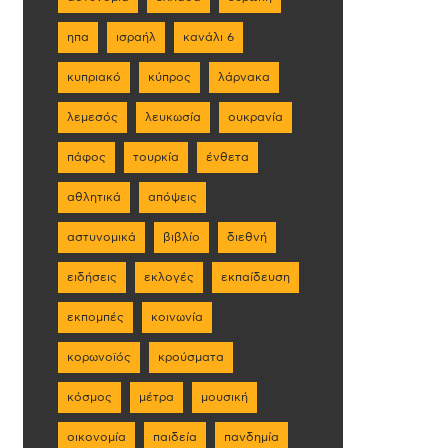
ηπα
ισραήλ
κανάλι 6
κυπριακό
κύπρος
λάρνακα
λεμεσός
λευκωσία
ουκρανία
πάφος
τουρκία
ένθετα
αθλητικά
απόψεις
αστυνομικά
βιβλίο
διεθνή
ειδήσεις
εκλογές
εκπαίδευση
εκπομπές
κοινωνία
κορωνοϊός
κρούσματα
κόσμος
μέτρα
μουσική
οικονομία
παιδεία
πανδημία
ε