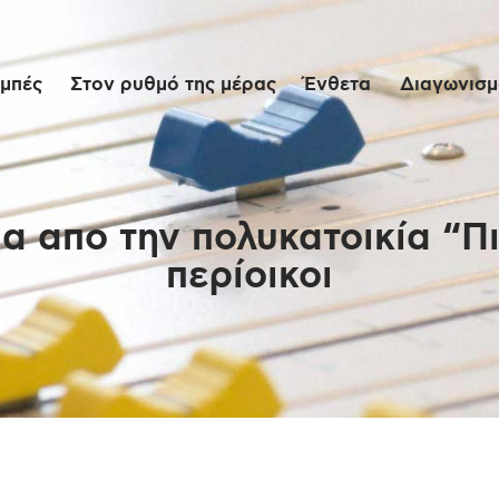
Αρχική
μπές
Στον ρυθμό της μέρας
Ένθετα
Διαγωνισμο
Εκπομπές
Στον ρυθμό της
μέρας
α απο την πολυκατοικία “Π
περίοικοι
Ένθετα
Διαγωνισμοί/Live
Links
Ποιοι είμαστε