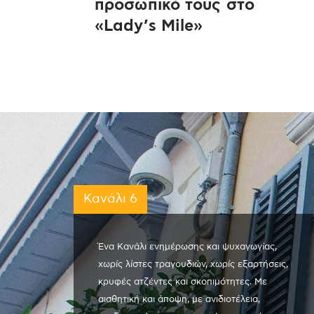
προσωπικό τους στο
«Lady’s Mile»
Κανάλι 6
Ένα Κανάλι ενημέρωσης και ψυχαγωγίας,
χωρίς λίστες τραγουδιών, χωρίς εξαρτήσεις,
κρυφές ατζέντες και σκοπιμότητες. Με
αισθητική και άποψη, με ανιδιοτέλεια,