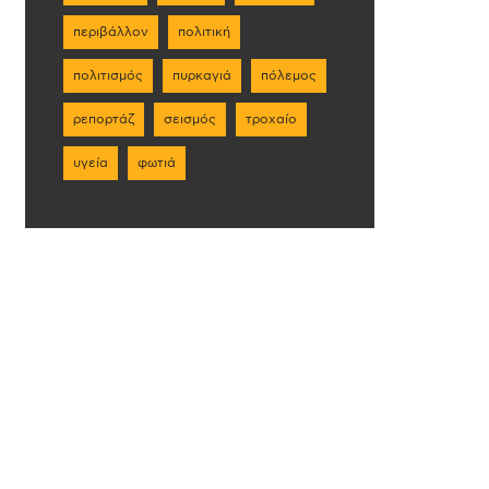
περιβάλλον
πολιτική
πολιτισμός
πυρκαγιά
πόλεμος
ρεπορτάζ
σεισμός
τροχαίο
υγεία
φωτιά