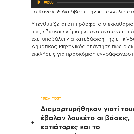
00:00
Αναπαραγωγής
Το Κανάλι 6 διαβιβασε την καταγγελία σ
Ήχου
Υπενθυμίζεται ότι πρόσφατα ο εκκαθαρι
πως εδώ και ενάμιση χρόνο αναμένει απ
έχει υποβάλει για κατεδάφιση της επικίν
Δημοτικός Μηχανικός απάντησε πως ο εκ
εκκλήσεις για προσκόμιση εγγράφων,ώστ
Πλοήγηση
PREV POST
Διαμαρτυρήθηκαν γιατί του
άρθρων
έβαλαν λουκέτο οι βάσεις,
εστιάτορες και το