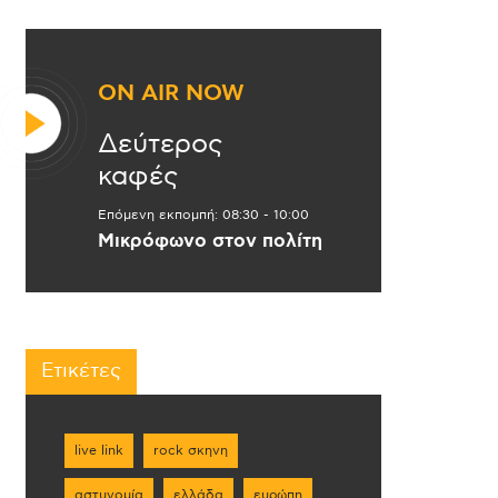
ON AIR NOW
Δεύτερος
καφές
Επόμενη εκπομπή:
08:30
-
10:00
Μικρόφωνο στον πολίτη
Ετικέτες
live link
rock σκηνη
αστυνομία
ελλάδα
ευρώπη