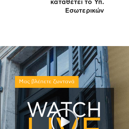
καταθέτει το Υπ.
Εσωτερικών
Μας βλέπετε ζωντανά