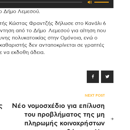
τα
το Δήμο Λεμεσού.
πλήκτρα
Πάνω/
στής Κώστας Φραντζής δήλωσε στο Κανάλι 6
Κάτω
άντηση από το Δήμο Λεμεσού για αίτηση που
βέλος
δυνης πολυκατοικίας στην Ομόνοια, ενώ ο
για
καθαριστής δεν ανταποκρίνεται σε γραπτές
να
ε να εκδοθη άδεια.
αυξήσετε
ή
να
μειώσετε
ένταση.
NEXT POST
ς
Νέο νομοσχέδιο για επίλυση
του προβλήματος της μη
πληρωμής κοινοχρήστων