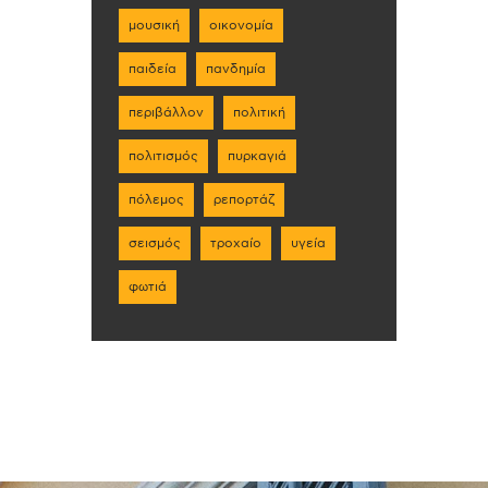
μουσική
οικονομία
παιδεία
πανδημία
περιβάλλον
πολιτική
πολιτισμός
πυρκαγιά
πόλεμος
ρεπορτάζ
σεισμός
τροχαίο
υγεία
φωτιά