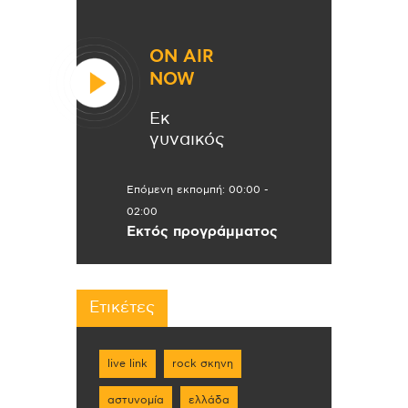
ON AIR
NOW
Εκ
γυναικός
Επόμενη εκπομπή:
00:00
-
02:00
Εκτός προγράμματος
Ετικέτες
live link
rock σκηνη
αστυνομία
ελλάδα