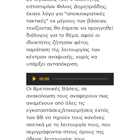
εστιατορίων Φιλιος Δημητριάδης,
έκανε λόγο για “αποικιοκρατικές
τακτικές” εκ μέρους των βάσεων,
τονίζοντας θα έπρεπε να προηγηθεί
διάλογος για το θέμα, αφού οι
ιδιοκτήτες ζήτησαν φέτος
παράταση της λειτουργίας των
κέντρων αναψυχής, χωρίς να
υπάρξει ανταπόκριση.
Πρόγραμμα
00:00
Αναπαραγωγής
Οι Βρετανικές Βάσεις, σε
Ήχου
ανακοίνωση τους αναφερουν πως
αναμένουν από όλες τις
εγκαταστάσεις/επιχειρήσεις εντός
των ΒΒ να τηρούν τους κανόνες
σχετικά με τη λειτουργία τους, που
περιγράφονται στους όρους της
άδειας λειτουργίας τους.