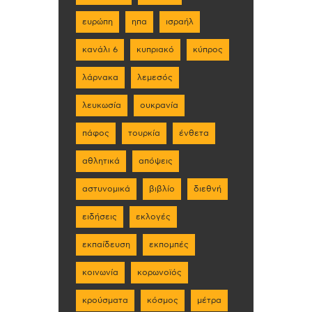
ευρώπη
ηπα
ισραήλ
κανάλι 6
κυπριακό
κύπρος
λάρνακα
λεμεσός
λευκωσία
ουκρανία
πάφος
τουρκία
ένθετα
αθλητικά
απόψεις
αστυνομικά
βιβλίο
διεθνή
ειδήσεις
εκλογές
εκπαίδευση
εκπομπές
κοινωνία
κορωνοϊός
κρούσματα
κόσμος
μέτρα