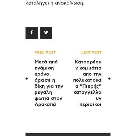
καταλήγει η ανακοίνωση.
Πλοήγηση
PREV POST
NEXT POST
άρθρων
Μετά από
Καταρρέου
ενάμιση
ν κομμάτια
χρόνο,
απο την
άρχισε η
πολυκατοικί
δίκη για την
α “Πιερής”
μεγάλη
καταγγέλλο
φωτιά στον
υν
Αρακαπά
περίοικοι