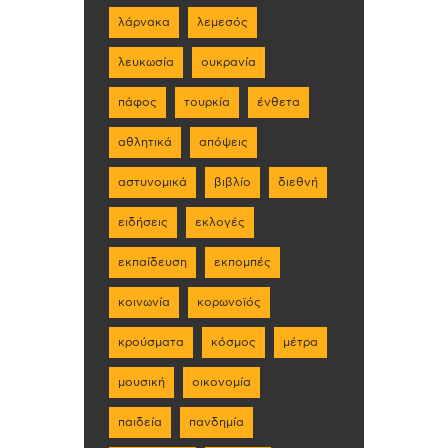
λάρνακα
λεμεσός
λευκωσία
ουκρανία
πάφος
τουρκία
ένθετα
αθλητικά
απόψεις
αστυνομικά
βιβλίο
διεθνή
ειδήσεις
εκλογές
εκπαίδευση
εκπομπές
κοινωνία
κορωνοϊός
κρούσματα
κόσμος
μέτρα
μουσική
οικονομία
παιδεία
πανδημία