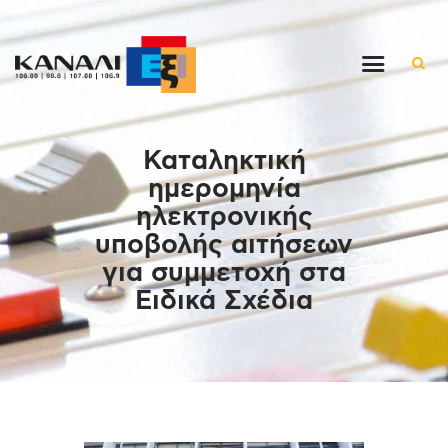
Αρχική
Καταληκτική
Εκπομπές
ημερομηνία
Στον ρυθμό της μέρας
ηλεκτρονικής
Ένθετα
υποβολής αιτήσεων
Διαγωνισμοί/Live Links
για συμμετοχή στα
Ποιοι είμαστε
Ειδικά Σχέδια
Επικοινωνία