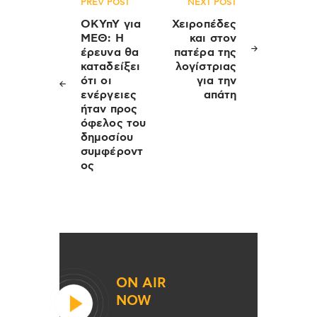
Πλοήγηση
PREV POST
NEXT POST
άρθρων
ΟΚΥπΥ για
Χειροπέδες
ΜΕΘ: Η
και στον
έρευνα θα
πατέρα της
καταδείξει
λογίστριας
ότι οι
για την
ενέργειες
απάτη
ήταν προς
όφελος του
δημοσίου
συμφέροντ
ος
ON AIR
NOW