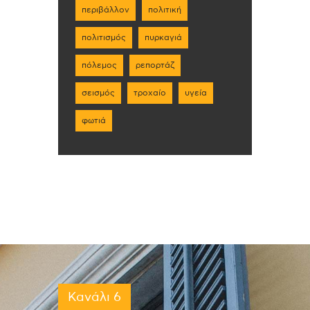
περιβάλλον
πολιτική
πολιτισμός
πυρκαγιά
πόλεμος
ρεπορτάζ
σεισμός
τροχαίο
υγεία
φωτιά
Κανάλι 6