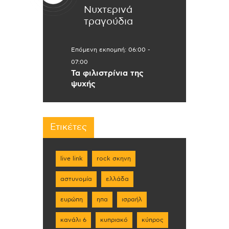
Νυχτερινά
τραγούδια
Επόμενη εκπομπή:
06:00
-
07:00
Τα φιλιστρίνια της
ψυχής
Ετικέτες
live link
rock σκηνη
αστυνομία
ελλάδα
ευρώπη
ηπα
ισραήλ
κανάλι 6
κυπριακό
κύπρος