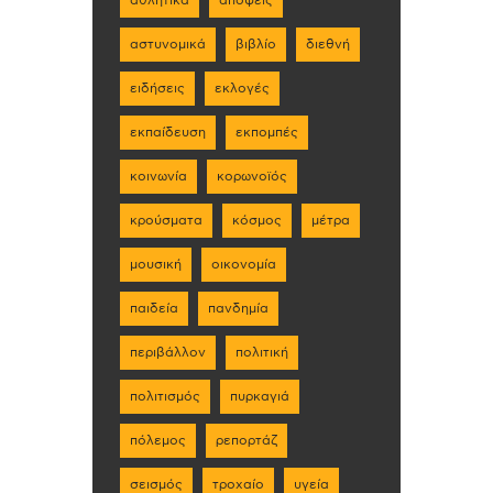
αθλητικά
απόψεις
αστυνομικά
βιβλίο
διεθνή
ειδήσεις
εκλογές
εκπαίδευση
εκπομπές
κοινωνία
κορωνοϊός
κρούσματα
κόσμος
μέτρα
μουσική
οικονομία
παιδεία
πανδημία
περιβάλλον
πολιτική
πολιτισμός
πυρκαγιά
πόλεμος
ρεπορτάζ
σεισμός
τροχαίο
υγεία