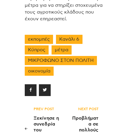
μέτρα για να στηρίξει στοχευμένα
τους αγροτικούς κλάδους που
έχουν επηρεαστεί.
εκπομπές
Κανάλι 6
Κύπρος
μέτρα
ΜΙΚΡΟΦΩΝΟ ΣΤΟΝ ΠΟΛΙΤΗ
οικονομία
Πλοήγηση
PREV POST
NEXT POST
άρθρων
Ξεκίνησε η
Προβλήματ
συνεδρία
α σε
του
πολλούς