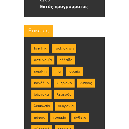
02:00
Εκτός προγράμματος
Ετικέτες
live link
rock σκηνη
αστυνομία
ελλάδα
ευρώπη
ηπα
ισραήλ
κανάλι 6
κυπριακό
κύπρος
λάρνακα
λεμεσός
λευκωσία
ουκρανία
πάφος
τουρκία
ένθετα