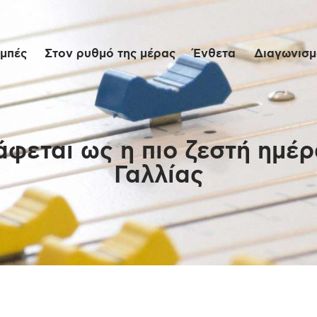
Αρχική
μπές
Στον ρυθμό της μέρας
Ένθετα
Διαγωνισμο
Εκπομπές
Στον ρυθμό της
μέρας
φεται ως η πιο ζεστή ημέρ
Γαλλίας
Ένθετα
Διαγωνισμοί/Live
Links
Ποιοι είμαστε