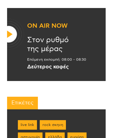
ON AIR NOW
Στον ρυθμό
της μέρας
Επόμενη εκπομπή:
08:00
-
08:30
Δεύτερος καφές
Ετικέτες
live link
rock σκηνη
αστυνομία
ελλάδα
ευρώπη