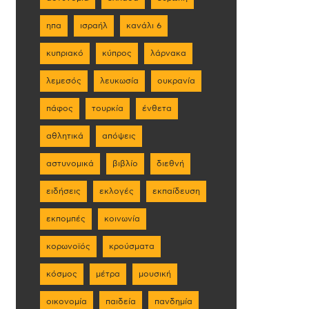
ηπα
ισραήλ
κανάλι 6
κυπριακό
κύπρος
λάρνακα
λεμεσός
λευκωσία
ουκρανία
πάφος
τουρκία
ένθετα
αθλητικά
απόψεις
αστυνομικά
βιβλίο
διεθνή
ειδήσεις
εκλογές
εκπαίδευση
εκπομπές
κοινωνία
κορωνοϊός
κρούσματα
κόσμος
μέτρα
μουσική
οικονομία
παιδεία
πανδημία