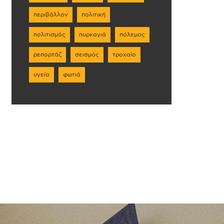
περιβάλλον
πολιτική
πολιτισμός
πυρκαγιά
πόλεμος
ρεπορτάζ
σεισμός
τροχαίο
υγεία
φωτιά