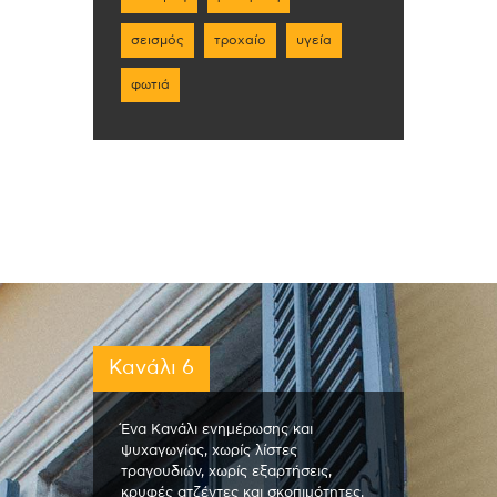
σεισμός
τροχαίο
υγεία
φωτιά
Κανάλι 6
Ένα Κανάλι ενημέρωσης και
ψυχαγωγίας, χωρίς λίστες
τραγουδιών, χωρίς εξαρτήσεις,
κρυφές ατζέντες και σκοπιμότητες.