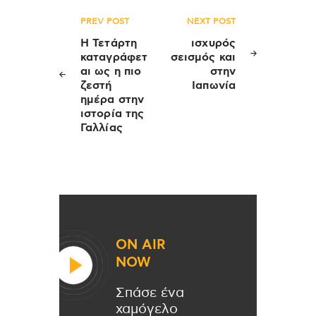
Πλοήγηση
PREV POST
NEXT POST
άρθρων
Η Τετάρτη
ισχυρός
καταγράφετ
σεισμός και
αι ως η πιο
στην
ζεστή
Ιαπωνία
ημέρα στην
ιστορία της
Γαλλίας
ON AIR
NOW
Σπάσε ένα
χαμόγελο