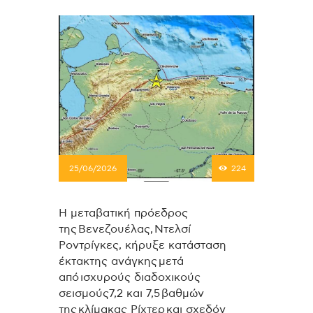
25/06/2026
224
Η μεταβατική πρόεδρος
της Βενεζουέλας, Ντελσί
Ροντρίγκες, κήρυξε κατάσταση
έκτακτης ανάγκης μετά
από ισχυρούς διαδοχικούς
σεισμούς7,2 και 7,5 βαθμών
της κλίμακας Ρίχτερ και σχεδόν