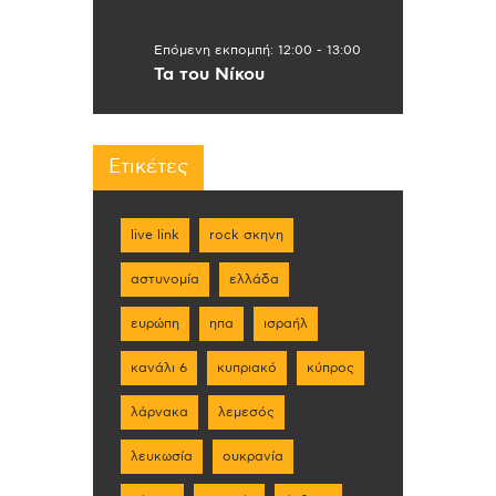
Επόμενη εκπομπή:
12:00
-
13:00
Τα του Νίκου
Ετικέτες
live link
rock σκηνη
αστυνομία
ελλάδα
ευρώπη
ηπα
ισραήλ
κανάλι 6
κυπριακό
κύπρος
λάρνακα
λεμεσός
λευκωσία
ουκρανία