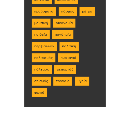
κρούσματα
κόσμος
μέτρα
μουσική
οικονομία
παιδεία
πανδημία
περιβάλλον
πολιτική
πολιτισμός
πυρκαγιά
πόλεμος
ρεπορτάζ
σεισμός
τροχαίο
υγεία
φωτιά