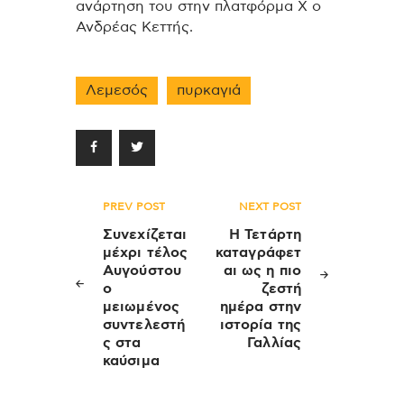
ανάρτηση του στην πλατφόρμα Χ ο
Ανδρέας Κεττής.
Λεμεσός
πυρκαγιά
Πλοήγηση
PREV POST
NEXT POST
άρθρων
Συνεχίζεται
Η Τετάρτη
μέχρι τέλος
καταγράφετ
Αυγούστου
αι ως η πιο
ο
ζεστή
μειωμένος
ημέρα στην
συντελεστή
ιστορία της
ς στα
Γαλλίας
καύσιμα