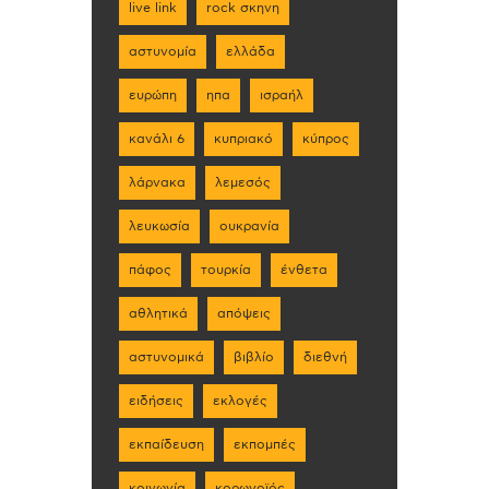
live link
rock σκηνη
αστυνομία
ελλάδα
ευρώπη
ηπα
ισραήλ
κανάλι 6
κυπριακό
κύπρος
λάρνακα
λεμεσός
λευκωσία
ουκρανία
πάφος
τουρκία
ένθετα
αθλητικά
απόψεις
αστυνομικά
βιβλίο
διεθνή
ειδήσεις
εκλογές
εκπαίδευση
εκπομπές
κοινωνία
κορωνοϊός