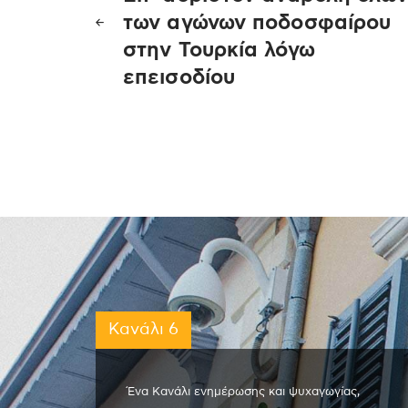
άρθρων
των αγώνων ποδοσφαίρου
στην Τουρκία λόγω
επεισοδίου
Κανάλι 6
Ένα Κανάλι ενημέρωσης και ψυχαγωγίας,