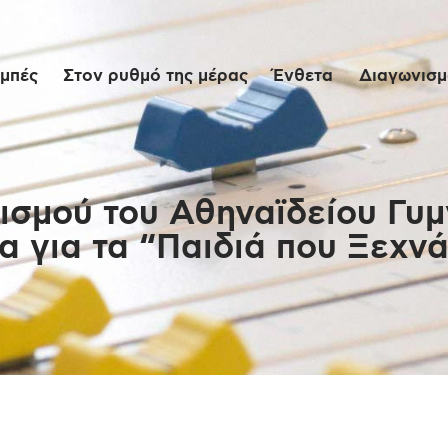
Αρχική
μπές
Στον ρυθμό της μέρας
Ένθετα
Διαγωνισμο
Εκπομπές
Στον ρυθμό της
μέρας
ισμού του Αθηναϊδείου Γυμ
 για τα “Παιδιά που Ξεχνά
Ένθετα
Διαγωνισμοί/Live
Links
Ποιοι είμαστε