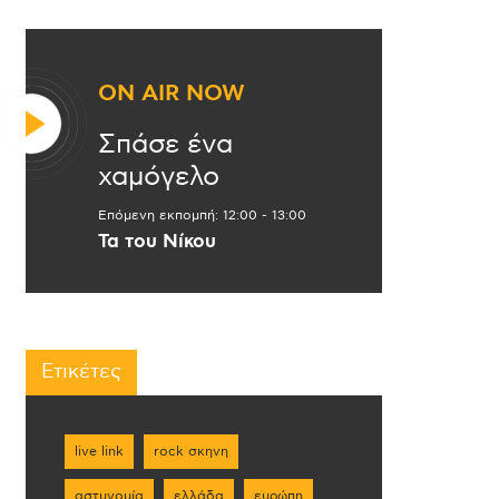
ON AIR NOW
Σπάσε ένα
χαμόγελο
Επόμενη εκπομπή:
12:00
-
13:00
Τα του Νίκου
Ετικέτες
live link
rock σκηνη
αστυνομία
ελλάδα
ευρώπη