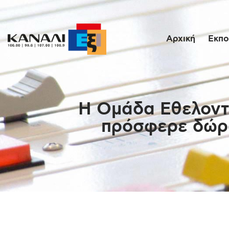
Αρχική
Εκπο
Η Ομάδα Εθελοντ
πρόσφερε δώρα