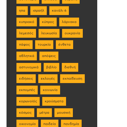
ηπα
ισραήλ
κανάλι 6
κυπριακό
κύπρος
λάρνακα
λεμεσός
λευκωσία
ουκρανία
πάφος
τουρκία
ένθετα
αθλητικά
απόψεις
αστυνομικά
βιβλίο
διεθνή
ειδήσεις
εκλογές
εκπαίδευση
εκπομπές
κοινωνία
κορωνοϊός
κρούσματα
κόσμος
μέτρα
μουσική
οικονομία
παιδεία
πανδημία