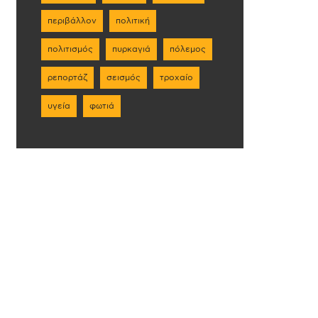
περιβάλλον
πολιτική
πολιτισμός
πυρκαγιά
πόλεμος
ρεπορτάζ
σεισμός
τροχαίο
υγεία
φωτιά