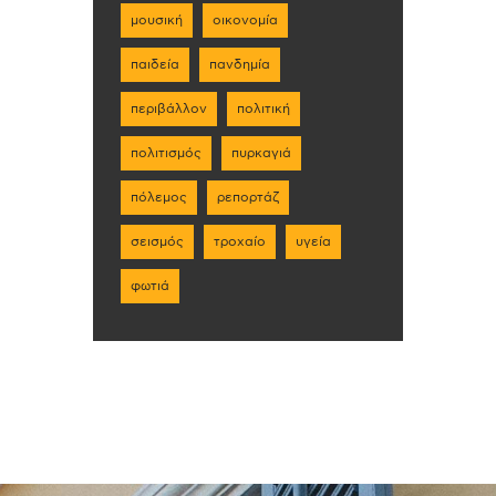
μουσική
οικονομία
παιδεία
πανδημία
περιβάλλον
πολιτική
πολιτισμός
πυρκαγιά
πόλεμος
ρεπορτάζ
σεισμός
τροχαίο
υγεία
φωτιά