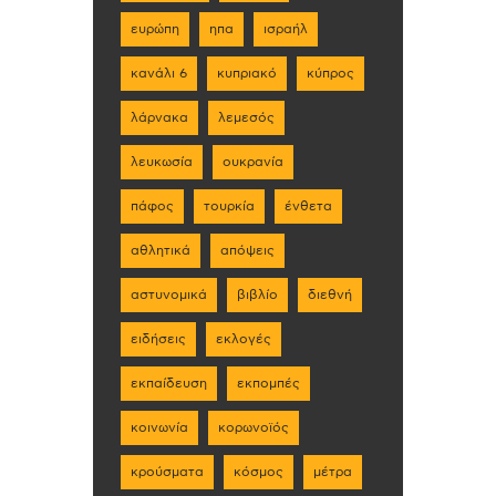
ευρώπη
ηπα
ισραήλ
κανάλι 6
κυπριακό
κύπρος
λάρνακα
λεμεσός
λευκωσία
ουκρανία
πάφος
τουρκία
ένθετα
αθλητικά
απόψεις
αστυνομικά
βιβλίο
διεθνή
ειδήσεις
εκλογές
εκπαίδευση
εκπομπές
κοινωνία
κορωνοϊός
κρούσματα
κόσμος
μέτρα