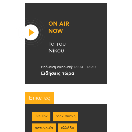
ON AIR
NOW
Τα του
Νίκου
Επόμενη εκπομπή:
13:00
-
13:30
Ειδήσεις τώρα
Ετικέτες
live link
rock σκηνη
αστυνομία
ελλάδα