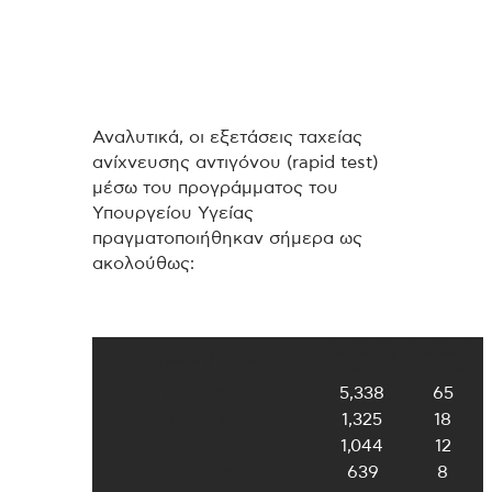
Αναλυτικά, οι εξετάσεις ταχείας
ανίχνευσης αντιγόνου (rapid test)
μέσω του προγράμματος του
Υπουργείου Υγείας
πραγματοποιήθηκαν σήμερα ως
ακολούθως:
Αριθμός
Αριθμός
Επαρχία / Τομέας
τεστ
θετικών
Λευκωσία
5,338
65
Λεμεσός
1,325
18
Λάρνακα
1,044
12
Πάφος
639
8