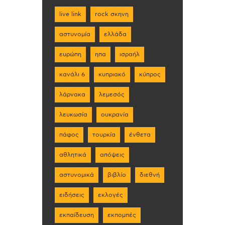
live link
rock σκηνη
αστυνομία
ελλάδα
ευρώπη
ηπα
ισραήλ
κανάλι 6
κυπριακό
κύπρος
λάρνακα
λεμεσός
λευκωσία
ουκρανία
πάφος
τουρκία
ένθετα
αθλητικά
απόψεις
αστυνομικά
βιβλίο
διεθνή
ειδήσεις
εκλογές
εκπαίδευση
εκπομπές