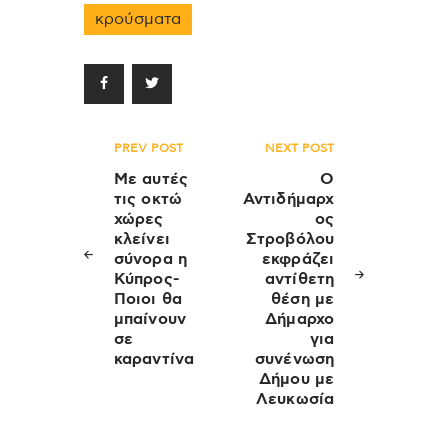
κρούσματα
Πλοήγηση
PREV POST
NEXT POST
άρθρων
Με αυτές
Ο
τις οκτώ
Αντιδήμαρχ
χώρες
ος
κλείνει
Στροβόλου
σύνορα η
εκφράζει
Κύπρος-
αντίθετη
Ποιοι θα
θέση με
μπαίνουν
Δήμαρχο
σε
για
καραντίνα
συνένωση
Δήμου με
Λευκωσία