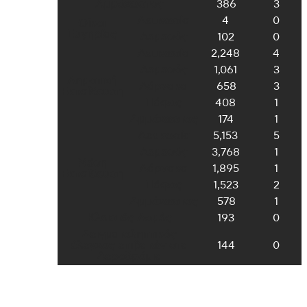
Αμμόχωστος
386
3
Λευκωσία
4
0
Οίκοι
Ευγηρίας
Λεμεσός
102
0
Λευκωσία
2,248
4
Λεμεσός
1,061
3
Δημοτική
Λάρνακα
658
3
Εκπαίδευση
Πάφος
408
1
Αμμόχωστος
174
1
Λευκωσία
5,153
5
Λεμεσός
3,768
1
Μέση
Λάρνακα
1,895
1
Εκπαίδευση
Πάφος
1,523
2
Αμμόχωστος
578
1
Κλειστές Δομές
193
0
Δειγματοληπτικός
έλεγχος επιβατών στα
144
0
Αεροδρόμια