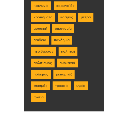
κοινωνία
κορωνοϊός
κρούσματα
κόσμος
μέτρα
μουσική
οικονομία
παιδεία
πανδημία
περιβάλλον
πολιτική
πολιτισμός
πυρκαγιά
πόλεμος
ρεπορτάζ
σεισμός
τροχαίο
υγεία
φωτιά