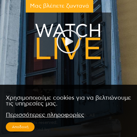
Μας βλέπετε ζωντανά
Χρησιμοποιούμε cookies για να βελτιώνουμε
τις υπηρεσίες μας.
Περισσότερες πληροφορίες
Copyright © 2026 by Kanali 6. All
rights reserved.
Αποδοχή
CReated by
CReatures.