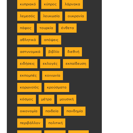
κυπριακό
κύπρος
λάρνακα
λεμεσός
λευκωσία
ουκρανία
πάφος
τουρκία
ένθετα
αθλητικά
απόψεις
αστυνομικά
βιβλίο
διεθνή
ειδήσεις
εκλογές
εκπαίδευση
εκπομπές
κοινωνία
κορωνοϊός
κρούσματα
κόσμος
μέτρα
μουσική
οικονομία
παιδεία
πανδημία
περιβάλλον
πολιτική