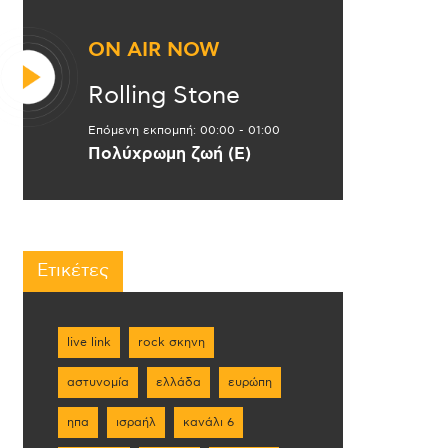
ON AIR NOW
Rolling Stone
Επόμενη εκπομπή:
00:00
-
01:00
Πολύχρωμη ζωή (Ε)
Ετικέτες
live link
rock σκηνη
αστυνομία
ελλάδα
ευρώπη
ηπα
ισραήλ
κανάλι 6