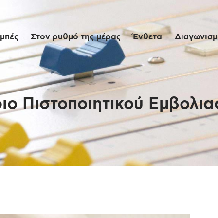
Αρχική
μπές
Στον ρυθμό της μέρας
Ένθετα
Διαγωνισμο
Εκπομπές
Στον ρυθμό της
μέρας
ιο Πιστοποιητικού Εμβολιασ
Ένθετα
Διαγωνισμοί/Live
Links
Ποιοι είμαστε