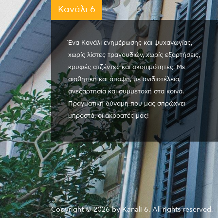
Κανάλι 6
Ένα Κανάλι ενημέρωσης και ψυχαγωγίας,
χωρίς λίστες τραγουδιών, χωρίς εξαρτήσεις,
κρυφές ατζέντες και σκοπιμότητες. Με
αισθητική και άποψη, με ανιδιοτέλεια,
ανεξαρτησία και συμμετοχή στα κοινά.
Πραγματική δύναμη που μας σπρώχνει
μπροστά, οι ακροατές μας!
Copyright © 2026 by Kanali 6. All rights reserved.