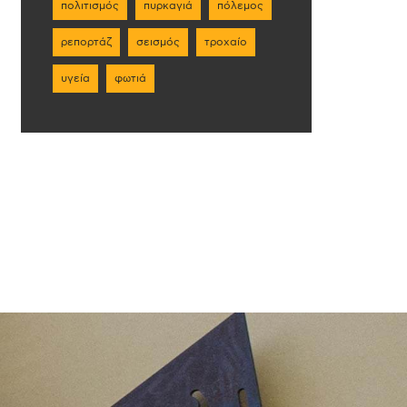
πολιτισμός
πυρκαγιά
πόλεμος
ρεπορτάζ
σεισμός
τροχαίο
υγεία
φωτιά