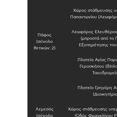
Χώρος στάθμευσης υ
Παπαντωνίου (Λεωφόρ
Λεωφόρος Ελευθέριου
Πάφος
(μπροστά από το 
(σύνολο
Εξυπηρέτησης του
θετικών: 2)
Πλατεία Αγίας Παρ
Γεροσκήπου (δίπλα
Ταχυδρομεί
Πλατεία Γρηγόρη Α
(Διοικητήριο
Λεμεσός
Χώρος στάθμευσης υπε
(σύνολο
(Οδός Φραγκλίνου Ρ