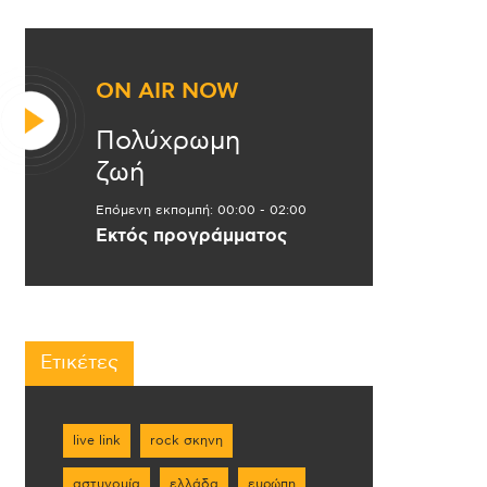
ON AIR NOW
Πολύχρωμη
ζωή
Επόμενη εκπομπή:
00:00
-
02:00
Εκτός προγράμματος
Ετικέτες
live link
rock σκηνη
αστυνομία
ελλάδα
ευρώπη