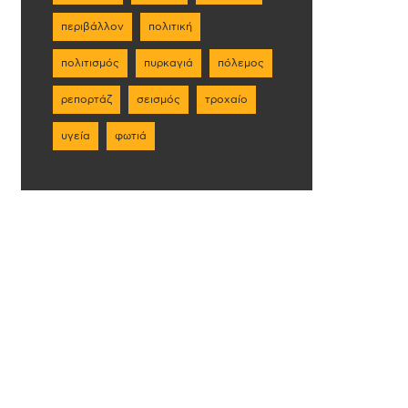
περιβάλλον
πολιτική
πολιτισμός
πυρκαγιά
πόλεμος
ρεπορτάζ
σεισμός
τροχαίο
υγεία
φωτιά