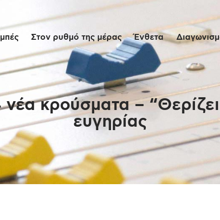
Αρχική
μπές
Στον ρυθμό της μέρας
Ένθετα
Διαγωνισμο
Εκπομπές
Στον ρυθμό της
μέρας
 νέα κρούσματα – “Θερίζει
ευγηρίας
Ένθετα
Διαγωνισμοί/Live
Links
Ποιοι είμαστε