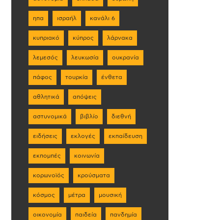
ηπα
ισραήλ
κανάλι 6
κυπριακό
κύπρος
λάρνακα
λεμεσός
λευκωσία
ουκρανία
πάφος
τουρκία
ένθετα
αθλητικά
απόψεις
αστυνομικά
βιβλίο
διεθνή
ειδήσεις
εκλογές
εκπαίδευση
εκπομπές
κοινωνία
κορωνοϊός
κρούσματα
κόσμος
μέτρα
μουσική
οικονομία
παιδεία
πανδημία