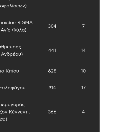
Ασφαλίσεων)
ποιείου SIGMA
304
7
 Αγία Φύλα)
τάθμευσης
441
14
 Ανδρέου)
ο Κιτίου
628
10
 Ξυλοφάγου
314
17
περαγοράς
ον Κέννεντι,
366
4
σα)