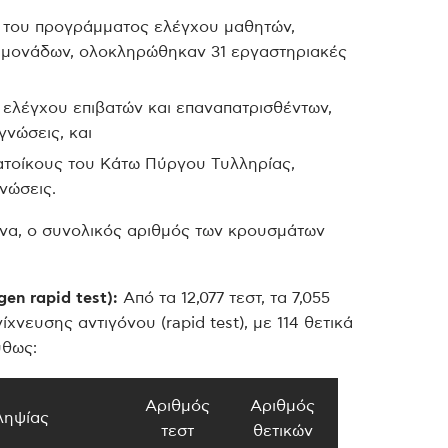
ο του προγράμματος ελέγχου μαθητών,
ν μονάδων, ολοκληρώθηκαν 31 εργαστηριακές
 ελέγχου επιβατών και επαναπατρισθέντων,
γνώσεις, και
ατοίκους του Κάτω Πύργου Τυλληρίας,
νώσεις.
να, ο συνολικός αριθμός των κρουσμάτων
en rapid test):
Από τα 12,077 τεστ, τα 7,055
χνευσης αντιγόνου (rapid test), με 114 θετικά
ύθως:
Αριθμός
Αριθμός
ληψίας
τεστ
θετικών