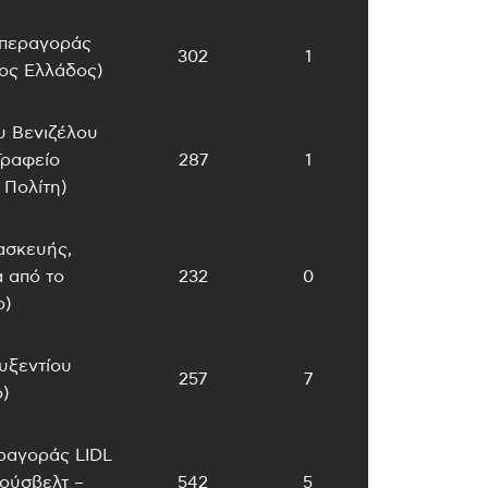
περαγοράς
302
1
ος Ελλάδος)
 Βενιζέλου
Γραφείο
287
1
 Πολίτη)
ασκευής,
 από το
232
0
ο)
υξεντίου
257
7
)
ραγοράς LIDL
ούσβελτ –
542
5