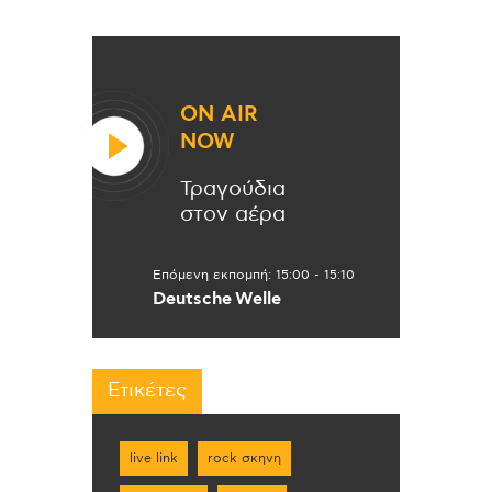
ON AIR
NOW
Τραγούδια
στον αέρα
Επόμενη εκπομπή:
15:00
-
15:10
Deutsche Welle
Ετικέτες
live link
rock σκηνη