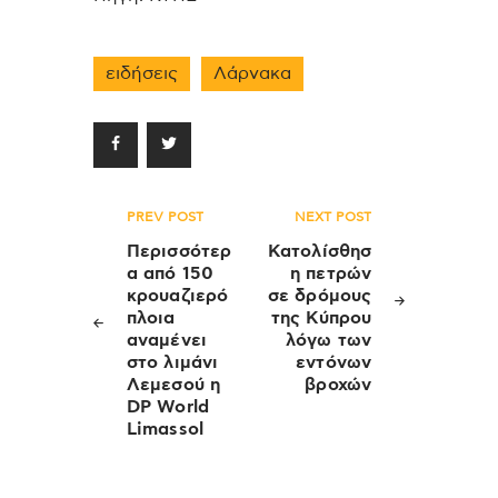
ειδήσεις
Λάρνακα
Πλοήγηση
PREV POST
NEXT POST
άρθρων
Περισσότερ
Κατολίσθησ
α από 150
η πετρών
κρουαζιερό
σε δρόμους
πλοια
της Κύπρου
αναμένει
λόγω των
στο λιμάνι
εντόνων
Λεμεσού η
βροχών
DP World
Limassol