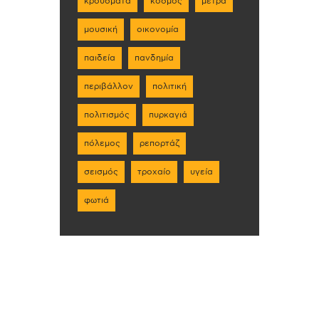
κρούσματα
κόσμος
μέτρα
μουσική
οικονομία
παιδεία
πανδημία
περιβάλλον
πολιτική
πολιτισμός
πυρκαγιά
πόλεμος
ρεπορτάζ
σεισμός
τροχαίο
υγεία
φωτιά