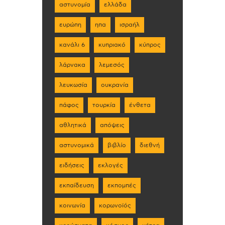
αστυνομία
ελλάδα
ευρώπη
ηπα
ισραήλ
κανάλι 6
κυπριακό
κύπρος
λάρνακα
λεμεσός
λευκωσία
ουκρανία
πάφος
τουρκία
ένθετα
αθλητικά
απόψεις
αστυνομικά
βιβλίο
διεθνή
ειδήσεις
εκλογές
εκπαίδευση
εκπομπές
κοινωνία
κορωνοϊός