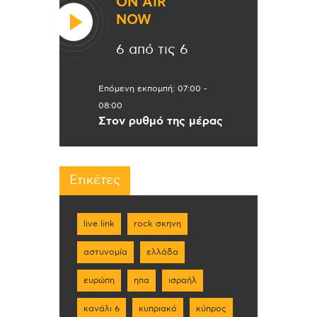
ON AIR
NOW
6 από τις 6
Επόμενη εκπομπή:
07:00
-
08:00
Στον ρυθμό της μέρας
Ετικέτες
live link
rock σκηνη
αστυνομία
ελλάδα
ευρώπη
ηπα
ισραήλ
κανάλι 6
κυπριακό
κύπρος