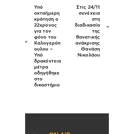
άρθρων
Υπό
Στις 24/11
οκταήμερη
συνέχεια
κράτηση ο
στη
22χρονος
διαδικασία
για τον
της
φόνο του
θανατικής
Καλογερόπ
ανάκρισης
ουλου –
Θανάση
Υπό
Νικολάου
δρακόντεια
μέτρα
οδηγήθηκε
στο
δικαστήριο