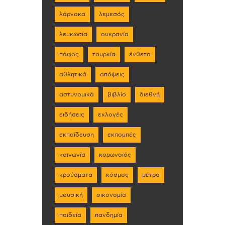
λάρνακα
λεμεσός
λευκωσία
ουκρανία
πάφος
τουρκία
ένθετα
αθλητικά
απόψεις
αστυνομικά
βιβλίο
διεθνή
ειδήσεις
εκλογές
εκπαίδευση
εκπομπές
κοινωνία
κορωνοϊός
κρούσματα
κόσμος
μέτρα
μουσική
οικονομία
παιδεία
πανδημία