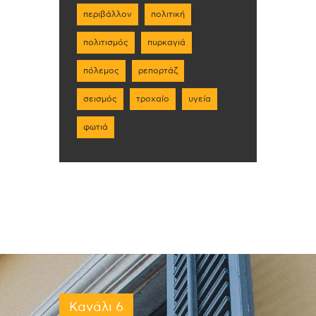
περιβάλλον
πολιτική
πολιτισμός
πυρκαγιά
πόλεμος
ρεπορτάζ
σεισμός
τροχαίο
υγεία
φωτιά
Κανάλι 6