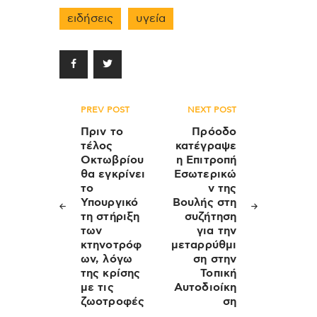
ειδήσεις
υγεία
Πλοήγηση
PREV POST
NEXT POST
άρθρων
Πριν το
Πρόοδο
τέλος
κατέγραψε
Οκτωβρίου
η Επιτροπή
θα εγκρίνει
Εσωτερικώ
το
ν της
Υπουργικό
Βουλής στη
τη στήριξη
συζήτηση
των
για την
κτηνοτρόφ
μεταρρύθμι
ων, λόγω
ση στην
της κρίσης
Τοπική
με τις
Αυτοδιοίκη
ζωοτροφές
ση