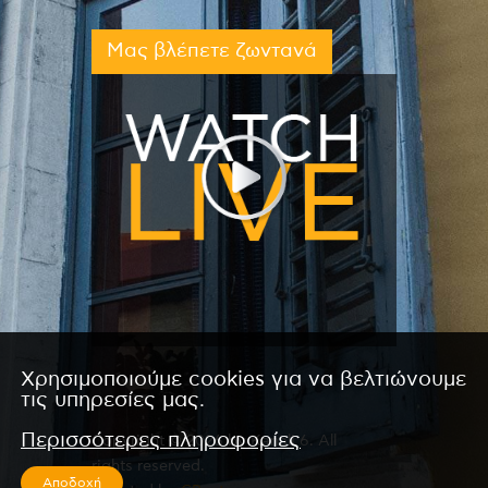
Μας βλέπετε ζωντανά
Χρησιμοποιούμε cookies για να βελτιώνουμε
τις υπηρεσίες μας.
Περισσότερες πληροφορίες
Copyright © 2026 by Kanali 6. All
rights reserved.
Αποδοχή