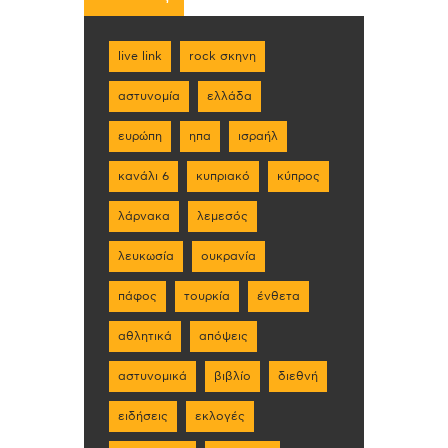
live link
rock σκηνη
αστυνομία
ελλάδα
ευρώπη
ηπα
ισραήλ
κανάλι 6
κυπριακό
κύπρος
λάρνακα
λεμεσός
λευκωσία
ουκρανία
πάφος
τουρκία
ένθετα
αθλητικά
απόψεις
αστυνομικά
βιβλίο
διεθνή
ειδήσεις
εκλογές