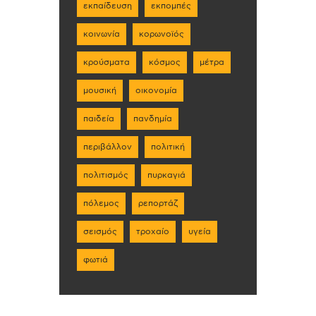
εκπαίδευση
εκπομπές
κοινωνία
κορωνοϊός
κρούσματα
κόσμος
μέτρα
μουσική
οικονομία
παιδεία
πανδημία
περιβάλλον
πολιτική
πολιτισμός
πυρκαγιά
πόλεμος
ρεπορτάζ
σεισμός
τροχαίο
υγεία
φωτιά