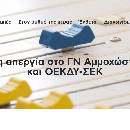
Αρχική
μπές
Στον ρυθμό της μέρας
Ένθετα
Διαγωνισμο
Εκπομπές
Στον ρυθμό της
μέρας
 απεργία στο ΓΝ Αμμοχώ
και ΟΕΚΔΥ-ΣΕΚ
Ένθετα
Διαγωνισμοί/Live
Links
Ποιοι είμαστε