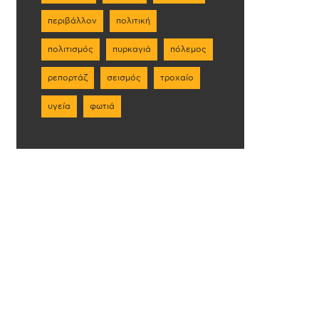
περιβάλλον
πολιτική
πολιτισμός
πυρκαγιά
πόλεμος
ρεπορτάζ
σεισμός
τροχαίο
υγεία
φωτιά