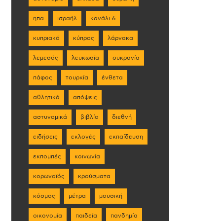
ηπα
ισραήλ
κανάλι 6
κυπριακό
κύπρος
λάρνακα
λεμεσός
λευκωσία
ουκρανία
πάφος
τουρκία
ένθετα
αθλητικά
απόψεις
αστυνομικά
βιβλίο
διεθνή
ειδήσεις
εκλογές
εκπαίδευση
εκπομπές
κοινωνία
κορωνοϊός
κρούσματα
κόσμος
μέτρα
μουσική
οικονομία
παιδεία
πανδημία