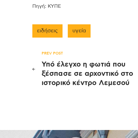
Πηγή: ΚΥΠΕ
ειδήσεις
υγεία
Πλοήγηση
PREV POST
Υπό έλεγχο η φωτιά που
άρθρων
ξέσπασε σε αρχοντικό στο
ιστορικό κέντρο Λεμεσού