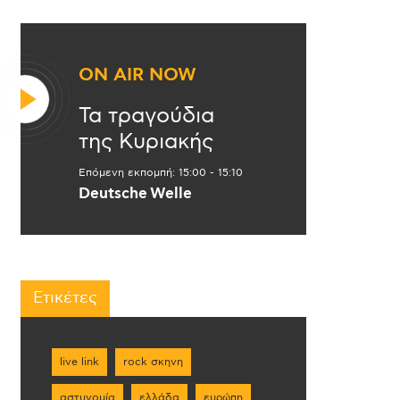
ON AIR NOW
Τα τραγούδια
της Κυριακής
Επόμενη εκπομπή:
15:00
-
15:10
Deutsche Welle
Ετικέτες
live link
rock σκηνη
αστυνομία
ελλάδα
ευρώπη