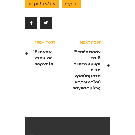
περιβάλλον
υγεία
Πλοήγηση
PREV POST
NEXT POST
άρθρων
Έκαναν
Ξεπέρασαν
ντου σε
τα 8
πορνείο
εκατομμύρι
α τα
κρούσματα
κορωνοϊού
παγκοσμίως