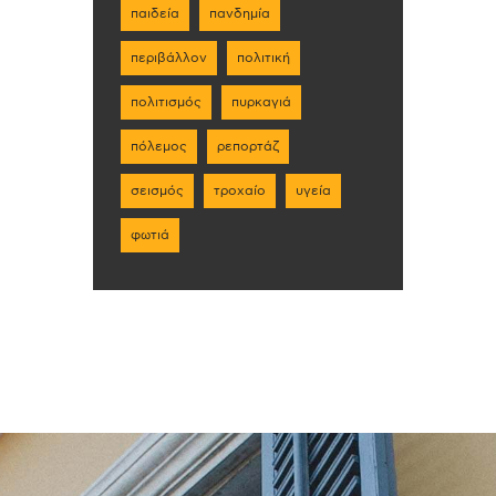
παιδεία
πανδημία
περιβάλλον
πολιτική
πολιτισμός
πυρκαγιά
πόλεμος
ρεπορτάζ
σεισμός
τροχαίο
υγεία
φωτιά