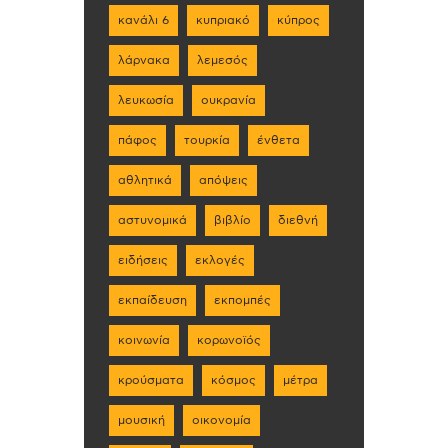
κανάλι 6
κυπριακό
κύπρος
λάρνακα
λεμεσός
λευκωσία
ουκρανία
πάφος
τουρκία
ένθετα
αθλητικά
απόψεις
αστυνομικά
βιβλίο
διεθνή
ειδήσεις
εκλογές
εκπαίδευση
εκπομπές
κοινωνία
κορωνοϊός
κρούσματα
κόσμος
μέτρα
μουσική
οικονομία