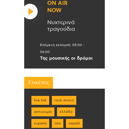
ON AIR
NOW
Νυχτερινά
τραγούδια
Επόμενη εκπομπή:
05:00
-
06:00
Της μουσικής οι δρόμοι
Ετικέτες
live link
rock σκηνη
αστυνομία
ελλάδα
ευρώπη
ηπα
ισραήλ