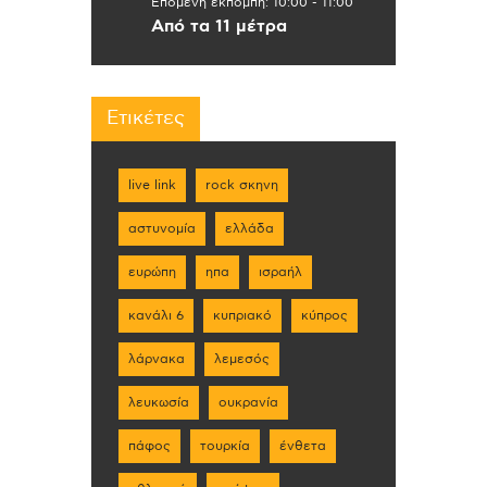
Επόμενη εκπομπή:
10:00
-
11:00
Από τα 11 μέτρα
Ετικέτες
live link
rock σκηνη
αστυνομία
ελλάδα
ευρώπη
ηπα
ισραήλ
κανάλι 6
κυπριακό
κύπρος
λάρνακα
λεμεσός
λευκωσία
ουκρανία
πάφος
τουρκία
ένθετα