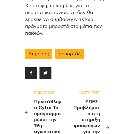
Χριστοφή, ερωτηθείς για το
περιστατικό τόνισε ότι δεν θα
έπρεπε να συμβαίνουν τέτοια
πράγματα μπροστά στα μάτια των
παιδιών.
Λεμεσός
ρεπορτάζ
Πλοήγηση
PREV POST
NEXT POST
άρθρων
Πρωτάθλημ
ΥΠΕΣ:
α Cyta: Το
Προβλήματ
πρόγραμμα
α στη
μέχρι την
στήριξη
19η
προσφύγων
αγωνιστική
για την