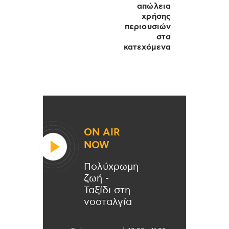
απώλεια
χρήσης
περιουσιών
στα
κατεχόμενα
ON AIR
NOW
Πολύχρωμη
ζωή -
Ταξίδι στη
νοσταλγία