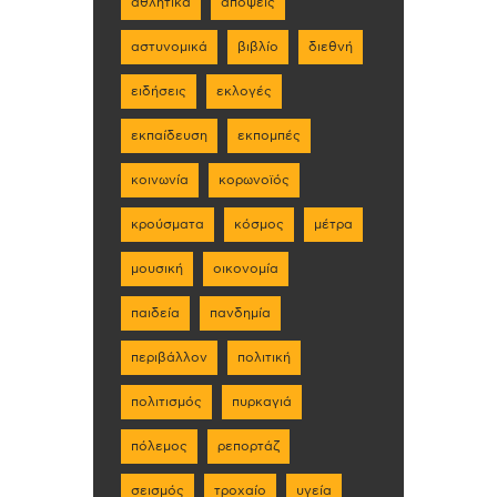
αθλητικά
απόψεις
αστυνομικά
βιβλίο
διεθνή
ειδήσεις
εκλογές
εκπαίδευση
εκπομπές
κοινωνία
κορωνοϊός
κρούσματα
κόσμος
μέτρα
μουσική
οικονομία
παιδεία
πανδημία
περιβάλλον
πολιτική
πολιτισμός
πυρκαγιά
πόλεμος
ρεπορτάζ
σεισμός
τροχαίο
υγεία