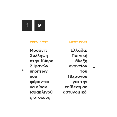
Πλοήγηση
PREV POST
NEXT POST
άρθρων
Μοσάντ:
Ελλάδα:
Σύλληψη
Ποινική
στην Κύπρο
δίωξη
2 Ιρανών
εναντίον
υπόπτων
του
που
18χρονου
φέρονται
για την
να είχαν
επίθεση σε
Ισραηλινού
αστυνομικό
ς στόχους