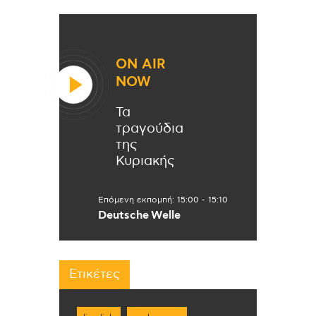
ON AIR
NOW
Τα
τραγούδια
της
Κυριακής
Επόμενη εκπομπή:
15:00
-
15:10
Deutsche Welle
Ετικέτες