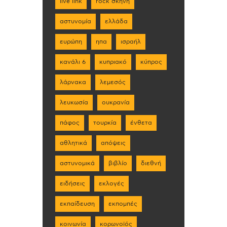
live link
rock σκηνη
αστυνομία
ελλάδα
ευρώπη
ηπα
ισραήλ
κανάλι 6
κυπριακό
κύπρος
λάρνακα
λεμεσός
λευκωσία
ουκρανία
πάφος
τουρκία
ένθετα
αθλητικά
απόψεις
αστυνομικά
βιβλίο
διεθνή
ειδήσεις
εκλογές
εκπαίδευση
εκπομπές
κοινωνία
κορωνοϊός