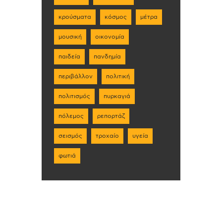
κρούσματα
κόσμος
μέτρα
μουσική
οικονομία
παιδεία
πανδημία
περιβάλλον
πολιτική
πολιτισμός
πυρκαγιά
πόλεμος
ρεπορτάζ
σεισμός
τροχαίο
υγεία
φωτιά