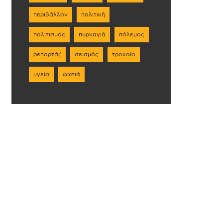
περιβάλλον
πολιτική
πολιτισμός
πυρκαγιά
πόλεμος
ρεπορτάζ
σεισμός
τροχαίο
υγεία
φωτιά