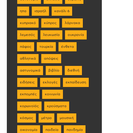
ηπα
ισραήλ
κανάλι 6
κυπριακό
κύπρος
λάρνακα
λεμεσός
λευκωσία
ουκρανία
πάφος
τουρκία
ένθετα
αθλητικά
απόψεις
αστυνομικά
βιβλίο
διεθνή
ειδήσεις
εκλογές
εκπαίδευση
εκπομπές
κοινωνία
κορωνοϊός
κρούσματα
κόσμος
μέτρα
μουσική
οικονομία
παιδεία
πανδημία