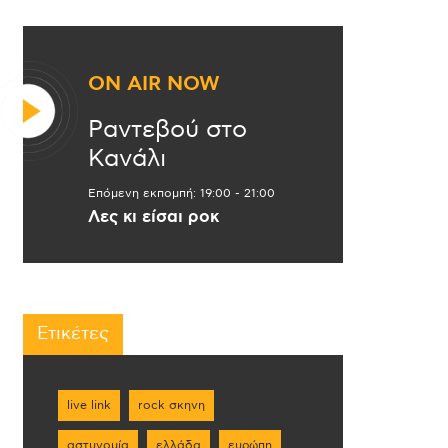
ON AIR NOW
Ραντεβού στο
Κανάλι
Επόμενη εκπομπή:
19:00
-
21:00
Λες κι είσαι ροκ
Ετικέτες
live link
rock σκηνη
αστυνομία
ελλάδα
ευρώπη