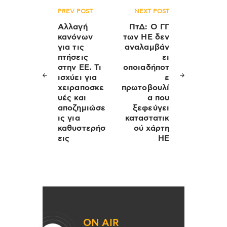
Πλοήγηση
PREV POST
NEXT POST
άρθρων
Αλλαγή
ΠτΔ: Ο ΓΓ
κανόνων
των ΗΕ δεν
για τις
αναλαμβάν
πτήσεις
ει
στην ΕΕ. Τι
οποιαδήποτ
ισχύει για
ε
χειραποσκε
πρωτοβουλί
υές και
α που
αποζημιώσε
ξεφεύγει
ις για
καταστατικ
καθυστερήσ
ού χάρτη
εις
ΗΕ
ON AIR