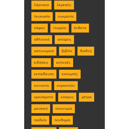
λάρνακα
λεμεσός
λευκωσία
ουκρανία
πάφος
τουρκία
ένθετα
αθλητικά
απόψεις
αστυνομικά
βιβλίο
διεθνή
ειδήσεις
εκλογές
εκπαίδευση
εκπομπές
κοινωνία
κορωνοϊός
κρούσματα
κόσμος
μέτρα
μουσική
οικονομία
παιδεία
πανδημία