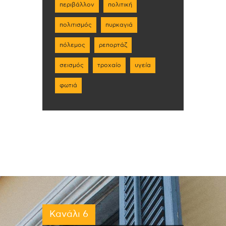
περιβάλλον
πολιτική
πολιτισμός
πυρκαγιά
πόλεμος
ρεπορτάζ
σεισμός
τροχαίο
υγεία
φωτιά
Κανάλι 6