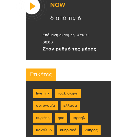
NOW
6 από τις 6
Επόμενη εκπομπή:
07:00
-
08:00
Στον ρυθμό της μέρας
Ετικέτες
live link
rock σκηνη
αστυνομία
ελλάδα
ευρώπη
ηπα
ισραήλ
κανάλι 6
κυπριακό
κύπρος