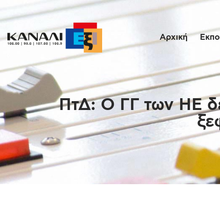
Αρχική
Εκπο
ΠτΔ: Ο ΓΓ των ΗΕ 
ξε