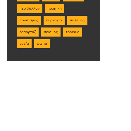
περιβάλλον
πολιτική
πολιτισμός
πυρκαγιά
πόλεμος
ρεπορτάζ
σεισμός
τροχαίο
υγεία
φωτιά