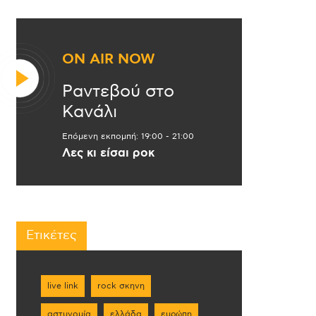
ON AIR NOW
Ραντεβού στο
Κανάλι
Επόμενη εκπομπή:
19:00
-
21:00
Λες κι είσαι ροκ
Ετικέτες
live link
rock σκηνη
αστυνομία
ελλάδα
ευρώπη