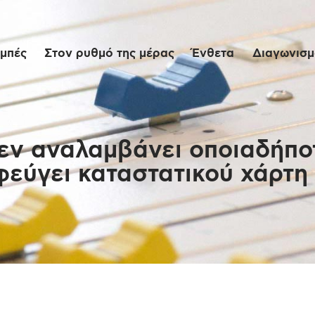
Αρχική
μπές
Στον ρυθμό της μέρας
Ένθετα
Διαγωνισμο
Εκπομπές
Στον ρυθμό της
μέρας
δεν αναλαμβάνει οποιαδήπο
φεύγει καταστατικού χάρτη
Ένθετα
Διαγωνισμοί/Live
Links
Ποιοι είμαστε