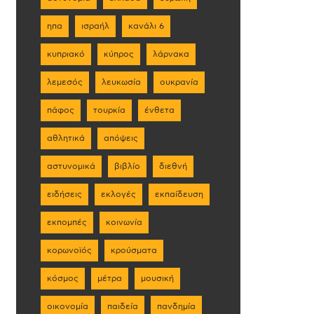
ηπα
ισραήλ
κανάλι 6
κυπριακό
κύπρος
λάρνακα
λεμεσός
λευκωσία
ουκρανία
πάφος
τουρκία
ένθετα
αθλητικά
απόψεις
αστυνομικά
βιβλίο
διεθνή
ειδήσεις
εκλογές
εκπαίδευση
εκπομπές
κοινωνία
κορωνοϊός
κρούσματα
κόσμος
μέτρα
μουσική
οικονομία
παιδεία
πανδημία