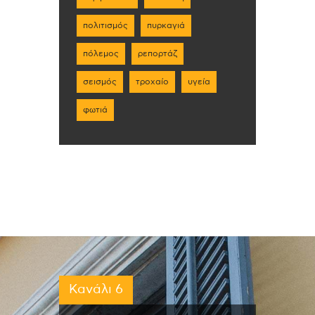
πολιτισμός
πυρκαγιά
πόλεμος
ρεπορτάζ
σεισμός
τροχαίο
υγεία
φωτιά
Κανάλι 6