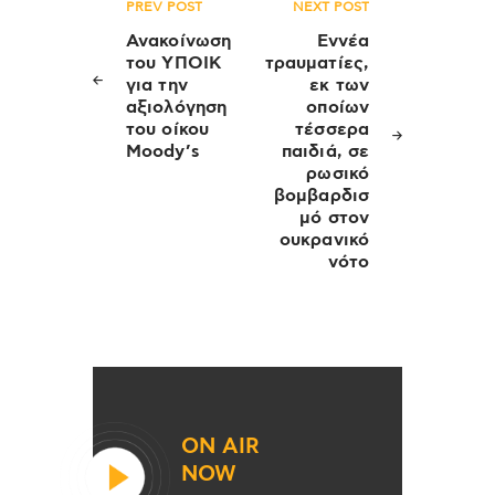
Πλοήγηση
PREV POST
NEXT POST
άρθρων
Ανακοίνωση
Εννέα
του ΥΠΟΙΚ
τραυματίες,
για την
εκ των
αξιολόγηση
οποίων
του οίκου
τέσσερα
Moody’s
παιδιά, σε
ρωσικό
βομβαρδισ
μό στον
ουκρανικό
νότο
ON AIR
NOW