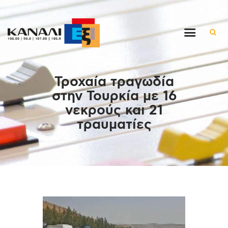
Αρχική
Τροχαία τραγωδία
Εκπομπές
στην Τουρκία με 16
Στον ρυθμό της μέρας
νεκρούς και 21
Ένθετα
τραυματίες
Διαγωνισμοί/Live Links
Ποιοι είμαστε
Επικοινωνία