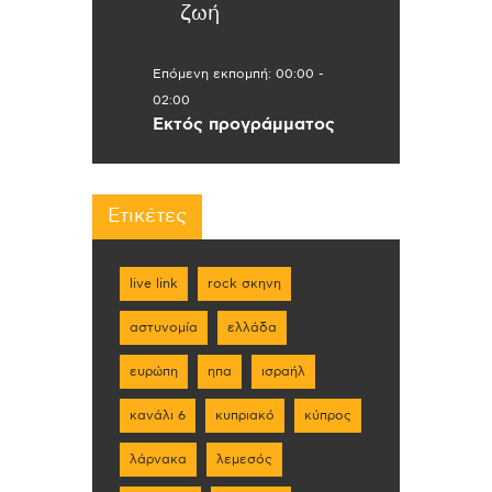
ζωή
Επόμενη εκπομπή:
00:00
-
02:00
Εκτός προγράμματος
Ετικέτες
live link
rock σκηνη
αστυνομία
ελλάδα
ευρώπη
ηπα
ισραήλ
κανάλι 6
κυπριακό
κύπρος
λάρνακα
λεμεσός