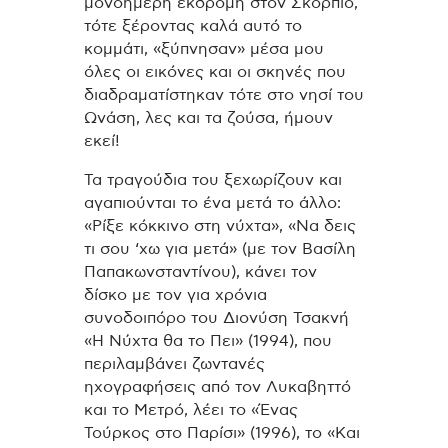
μονόημερη εκδρομή στον Σκορπιό,
τότε ξέροντας καλά αυτό το
κομμάτι, «ξύπνησαν» μέσα μου
όλες οι εικόνες και οι σκηνές που
διαδραματίστηκαν τότε στο νησί του
Ωνάση, λες και τα ζούσα, ήμουν
εκεί!
Τα τραγούδια του ξεχωρίζουν και
αγαπιούνται το ένα μετά το άλλο:
«Ρίξε κόκκινο στη νύχτα», «Να δεις
τι σου ‘χω για μετά» (με τον Βασίλη
Παπακωνσταντίνου), κάνει τον
δίσκο με τον για χρόνια
συνοδοιπόρο του Διονύση Τσακνή
«Η Νύχτα θα το Πει» (1994), που
περιλαμβάνει ζωντανές
ηχογραφήσεις από τον Λυκαβηττό
και το Μετρό, λέει το «Ένας
Τούρκος στο Παρίσι» (1996), το «Και