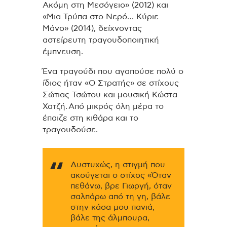
Ακόμη στη Μεσόγειο» (2012) και
«Μια Τρύπα στο Νερό… Κύριε
Μάνο» (2014), δείχνοντας
αστείρευτη τραγουδοποιητική
έμπνευση.
Ένα τραγούδι που αγαπούσε πολύ ο
ίδιος ήταν «Ο Στρατής» σε στίχους
Σώτιας Τσώτου και μουσική Κώστα
Χατζή.
Από μικρός όλη μέρα το
έπαιζε στη κιθάρα και το
τραγουδούσε.
Δυστυχώς, η στιγμή που
ακούγεται ο στίχος «Όταν
πεθάνω, βρε Γιωργή, όταν
σαλπάρω από τη γη, βάλε
στην κάσα μου πανιά,
βάλε της άλμπουρα,