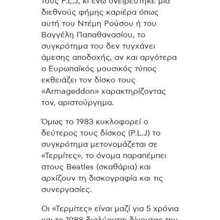
τους P.L.J, κι ενώ ονειρεύτηκε μια
διεθνούς φήμης καριέρα όπως
αυτή του Ντέμη Ρούσου ή του
Βαγγέλη Παπαθανασίου, το
συγκρότημα του δεν τυγχάνει
άμεσης αποδοχής, αν και αργότερα
ο Ευρωπαϊκός μουσικός τύπος
εκθειάζει τον δίσκο τους
«Αrmageddon» χαρακτηρίζοντας
τον, αριστούργημα.
Όμως το 1983 κυκλοφορεί ο
δεύτερος τους δίσκος (P.L.J) το
συγκρότημα μετονομάζεται σε
«Τερμίτες», το όνομα παραπέμπει
στους Beatles (σκαθάρια) και
αρχίζουν τη δισκογραφία και τις
συνεργασίες.
Οι «Τερμίτες» είναι μαζί για 5 χρόνια
και το 1988 διαλύονται δίνοντας την