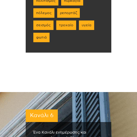
πολιτισμός
πυρκαγιά
πόλεμος
ρεπορτάζ
σεισμός
τροχαίο
υγεία
φωτιά
Κανάλι 6
Ένα Κανάλι ενημέρωσης και