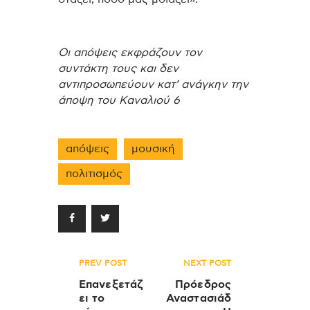
Οι απόψεις εκφράζουν τον
συντάκτη τους και δεν
αντιπροσωπεύουν κατ’ ανάγκην την
άποψη του Καναλιού 6
απόψεις
μουσική
πολιτισμός
Πλοήγηση
PREV POST
NEXT POST
άρθρων
Επανεξετάζ
Πρόεδρος
ει το
Αναστασιάδ