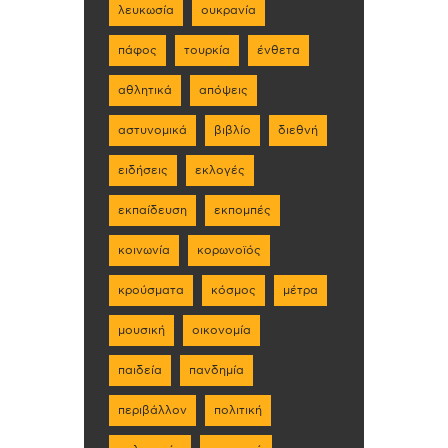
λευκωσία
ουκρανία
πάφος
τουρκία
ένθετα
αθλητικά
απόψεις
αστυνομικά
βιβλίο
διεθνή
ειδήσεις
εκλογές
εκπαίδευση
εκπομπές
κοινωνία
κορωνοϊός
κρούσματα
κόσμος
μέτρα
μουσική
οικονομία
παιδεία
πανδημία
περιβάλλον
πολιτική