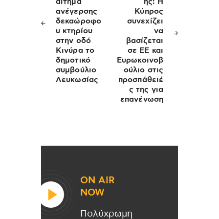
αίτημα
ης: Η
ανέγερσης
Κύπρος
δεκαώροφο
συνεχίζει
υ κτηρίου
να
στην οδό
βασίζεται
Κινύρα το
σε ΕΕ και
δημοτικό
Ευρωκοινοβ
συμβούλιο
ούλιο στις
Λευκωσίας
προσπάθειέ
ς της για
επανένωση
ON AIR
NOW
Πολύχρωμη