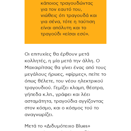
κάποιος τραγουδώντας
για τον εαυτό του,
νιώθεις ότι τραγουδά και
για σένα, τότε η ταύτιση
είναι απόλυτη και το
τραγούδι «είσαι εσύ».
Οι επιτυχίες θα έρθουν μετά
κολλητές, η μία μετά την άλλη. Ο
Μαχαιρίτσας θα γίνει ένας από τους
μεγάλους ήρωες, «φίρμες», πείτε το
όπως θέλετε, του νέου ηλεκτρικού
τραγουδιού.
Γεμίζει κλαμπ, θέατρα,
γήπεδα κ.λπ., γράφει και λέει
ασταμάτητα, τραγούδια αγγίζοντας
στον κόσμο, και ο κόσμος τού το
αναγνωρίζει.
Μετά το «Διδυμότειχο Blues»