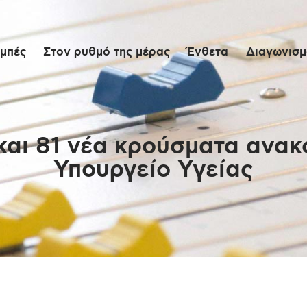
Αρχική
μπές
Στον ρυθμό της μέρας
Ένθετα
Διαγωνισμο
Εκπομπές
Στον ρυθμό της
μέρας
και 81 νέα κρούσματα ανα
Υπουργείο Υγείας
Ένθετα
Διαγωνισμοί/Live
Links
Ποιοι είμαστε