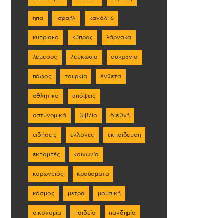
ηπα
ισραήλ
κανάλι 6
κυπριακό
κύπρος
λάρνακα
λεμεσός
λευκωσία
ουκρανία
πάφος
τουρκία
ένθετα
αθλητικά
απόψεις
αστυνομικά
βιβλίο
διεθνή
ειδήσεις
εκλογές
εκπαίδευση
εκπομπές
κοινωνία
κορωνοϊός
κρούσματα
κόσμος
μέτρα
μουσική
οικονομία
παιδεία
πανδημία