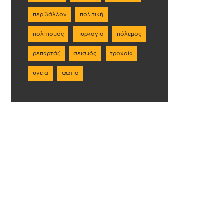
περιβάλλον
πολιτική
πολιτισμός
πυρκαγιά
πόλεμος
ρεπορτάζ
σεισμός
τροχαίο
υγεία
φωτιά