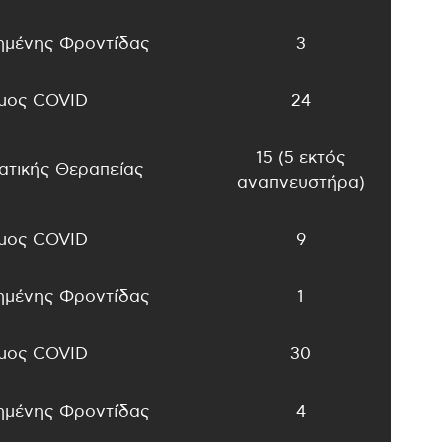
μένης Φροντίδας
3
μος COVID
24
15 (5 εκτός
τικής Θεραπείας
αναπνευστήρα)
μος COVID
9
μένης Φροντίδας
1
μος COVID
30
μένης Φροντίδας
4