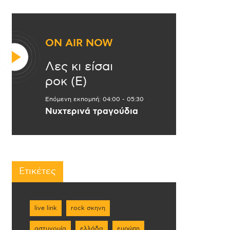
ON AIR NOW
Λες κι είσαι
ροκ (Ε)
Επόμενη εκπομπή:
04:00
-
05:30
Νυχτερινά τραγούδια
Ετικέτες
live link
rock σκηνη
αστυνομία
ελλάδα
ευρώπη