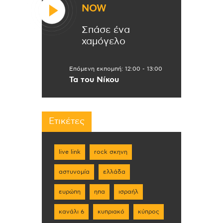
NOW
Σπάσε ένα
χαμόγελο
Επόμενη εκπομπή:
12:00
-
13:00
Τα του Νίκου
Ετικέτες
live link
rock σκηνη
αστυνομία
ελλάδα
ευρώπη
ηπα
ισραήλ
κανάλι 6
κυπριακό
κύπρος