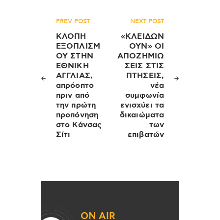
Πλοήγηση
PREV POST
NEXT POST
άρθρων
ΚΛΟΠΗ
«ΚΛΕΙΔΩΝ
ΕΞΟΠΛΙΣΜ
ΟΥΝ» ΟΙ
ΟΥ ΣΤΗΝ
ΑΠΟΖΗΜΙΩ
ΕΘΝΙΚΗ
ΣΕΙΣ ΣΤΙΣ
ΑΓΓΛΙΑΣ,
ΠΤΗΣΕΙΣ,
απρόοπτο
νέα
πριν από
συμφωνία
την πρώτη
ενισχύει τα
προπόνηση
δικαιώματα
στο Κάνσας
των
Σίτι
επιβατών
ON AIR