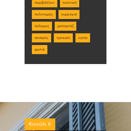
περιβάλλον
πολιτική
πολιτισμός
πυρκαγιά
πόλεμος
ρεπορτάζ
σεισμός
τροχαίο
υγεία
φωτιά
Κανάλι 6