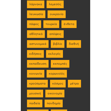
λάρνακα
λεμεσός
λευκωσία
ουκρανία
πάφος
τουρκία
ένθετα
αθλητικά
απόψεις
αστυνομικά
βιβλίο
διεθνή
ειδήσεις
εκλογές
εκπαίδευση
εκπομπές
κοινωνία
κορωνοϊός
κρούσματα
κόσμος
μέτρα
μουσική
οικονομία
παιδεία
πανδημία