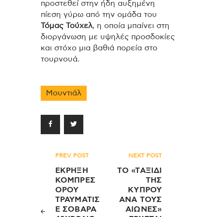
προστεθεί στην ήδη αυξημένη
πίεση γύρω από την ομάδα του
Τόμας Τούχελ
, η οποία μπαίνει στη
διοργάνωση με υψηλές προσδοκίες
και στόχο μια βαθιά πορεία στο
τουρνουά.
Μουντιάλ
Πλοήγηση
PREV POST
NEXT POST
άρθρων
ΕΚΡΗΞΗ
ΤΟ «ΤΑΞΙΔΙ
ΚΟΜΠΡΕΣ
ΤΗΣ
ΟΡΟΥ
ΚΥΠΡΟΥ
ΤΡΑΥΜΑΤΙΣ
ΑΝΑ ΤΟΥΣ
Ε ΣΟΒΑΡΑ
ΑΙΩΝΕΣ»