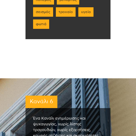
σεισμός
τροχαίο
υγεία
φωτιά
Κανάλι 6
Ένα Κανάλι ενημέρωσης και
ψυχαγωγίας, χωρίς λίστες
τραγουδιών, χωρίς εξαρτήσεις,
κρυφές ατζέντες και σκοπιμότητες.