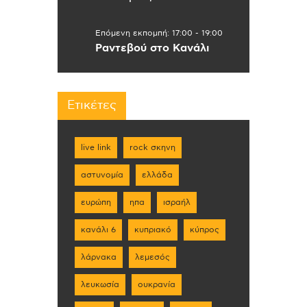
Επόμενη εκπομπή:
17:00
-
19:00
Ραντεβού στο Κανάλι
Ετικέτες
live link
rock σκηνη
αστυνομία
ελλάδα
ευρώπη
ηπα
ισραήλ
κανάλι 6
κυπριακό
κύπρος
λάρνακα
λεμεσός
λευκωσία
ουκρανία