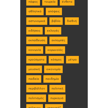
πάφος
τουρκία
ένθετα
αθλητικά
απόψεις
αστυνομικά
βιβλίο
διεθνή
ειδήσεις
εκλογές
εκπαίδευση
εκπομπές
κοινωνία
κορωνοϊός
κρούσματα
κόσμος
μέτρα
μουσική
οικονομία
παιδεία
πανδημία
περιβάλλον
πολιτική
πολιτισμός
πυρκαγιά
πόλεμος
ρεπορτάζ