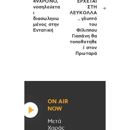
49ΧΡΟΝΟ,
ΕΡΧΕΤΑΙ
νοσηλεύετα
ΣΤΗ
ι
ΛΕΥΚΟΛΛΑ
διασωληνω
, γλυπτό
μένος στην
του
Εντατική
Φίλιππου
Γιαπάνη θα
τοποθετηθε
ί στον
Πρωταρά
ON AIR
NOW
Μετά
Χαράς