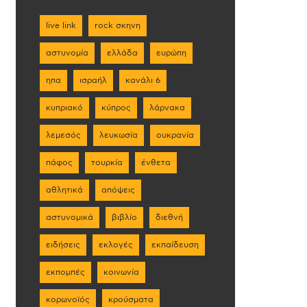
live link
rock σκηνη
αστυνομία
ελλάδα
ευρώπη
ηπα
ισραήλ
κανάλι 6
κυπριακό
κύπρος
λάρνακα
λεμεσός
λευκωσία
ουκρανία
πάφος
τουρκία
ένθετα
αθλητικά
απόψεις
αστυνομικά
βιβλίο
διεθνή
ειδήσεις
εκλογές
εκπαίδευση
εκπομπές
κοινωνία
κορωνοϊός
κρούσματα