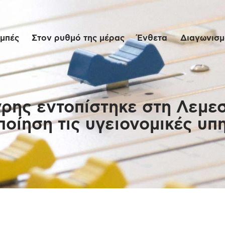
Αρχική
μπές
Στον ρυθμό της μέρας
Ένθετα
Διαγωνισμο
Εκπομπές
Στον ρυθμό της
μέρας
γρης εντοπίστηκε στη Λεμε
ποίηση τις υγειονομικές υπ
Ένθετα
Διαγωνισμοί/Live
Links
Ποιοι είμαστε