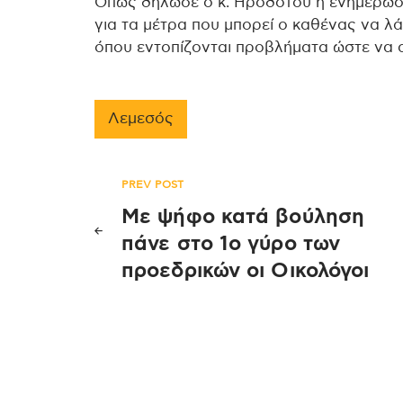
Όπως δήλωσε ο κ. Ηροδότου η ενημέρωση 
για τα μέτρα που μπορεί ο καθένας να λάβ
όπου εντοπίζονται προβλήματα ώστε να 
Λεμεσός
Πλοήγηση
PREV POST
Με ψήφο κατά βούληση
άρθρων
πάνε στο 1ο γύρο των
προεδρικών οι Οικολόγοι