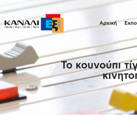
Αρχική
Εκπο
Το κουνούπι τί
κινητο