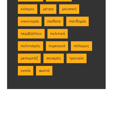
κόσμος
μέτρα
μουσική
οικονομία
παιδεία
πανδημία
περιβάλλον
πολιτική
πολιτισμός
πυρκαγιά
πόλεμος
ρεπορτάζ
σεισμός
τροχαίο
υγεία
φωτιά