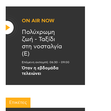
ON AIR NOW
Πολύχρωμη
ζωή - Ταξίδι
στη νοσταλγία
(Ε)
Επόμενη εκπομπή:
06:30
-
09:00
Όταν η εβδομάδα
τελειώνει
Ετικέτες